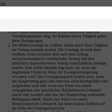
Allgemeine Geschäftsbedingungen
Stand: 01.August 2007
Die Firma Immobilienkontor ist als Nachweis- und/oder
Vermittlungsmakler tätig. Im Rahmen dieser Tätigkeit gelten
diese Bedingungen.
Die Maklercourtage ist verdient, sofern durch diese Tätigkeit
ein Vertrag zustande kommt. Die Courtage ist auch dann
verdient, wenn zwischen dem nach dem Auftrag
nachzuweisenden/zu vermittelnden Vertrag und dem
tatsächlich abgeschlossenen Vertrag wirtschaftliche Identität
besteht. Eine solche Identität liegt auch vor, wenn das
angebotene Objekt im Wege der Zwangsversteigerung
erworben wird. Der Courtageanspruch besteht auch, wenn
der Hauptvertrag ganz oder teilweise nicht durchgeführt oder
aufgehoben wird oder wenn eine Partei von einem
vertraglichen oder gesetzlichen Rücktrittsrecht Gebrauch
macht oder wandelt oder eine den Hauptvertrag auflösende
Bedingung eintritt. Macht eine Partei von einem
Minderungsrecht Gebraucht, hat dieses keinen Einfluss auf
die Höhe des Courtageanspruchs.