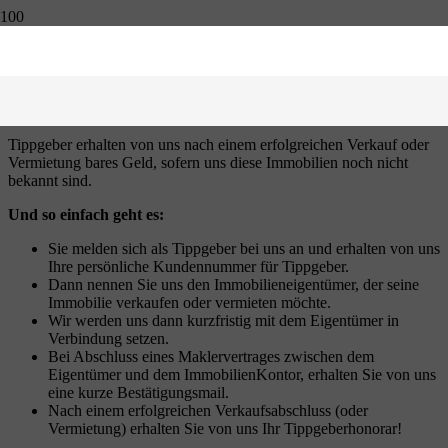
Tippgeber aufgepasst!
Weitersagen lohnt sich – Kennen Sie jemanden, der seine Immobilie
verkaufen oder vermieten möchte?
Tippgeber erhalten von uns nach einem erfolgreichen Verkauf oder
Vermietung bares Geld, sofern uns diese Immobilien noch nicht
bekannt sind.
Und so einfach geht es:
Sie melden sich als Tippgeber bei uns an und erhalten von uns
Ihre persönliche Kundennummer für Tippgeber.
Dann nennen Sie uns den Immobilieneigentümer, der seine
Immobilie verkaufen oder vermieten möchte.
Wir werden uns dann kurzfristig mit dem Eigentümer in
Verbindung setzen.
Bei Abschluss eines Maklervertrages zwischen dem
Eigentümer und dem ImmobilienKontor, erhalten Sie von uns
eine kurze Bestätigungsmail.
Nach einem erfolgreichen Verkaufsabschluss (oder
Vermietung) erhalten Sie von uns Ihr Tippgeberhonorar!