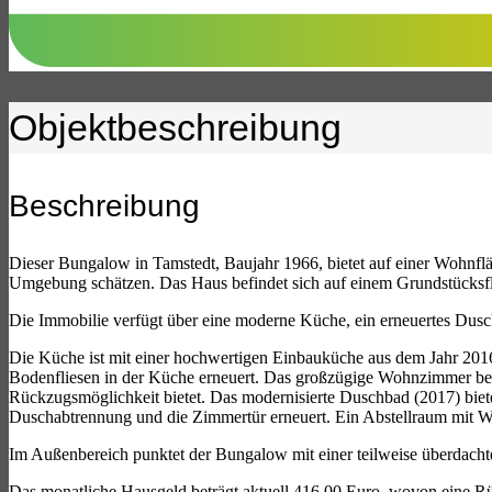
Objekt­beschreibung
Beschreibung
Dieser Bungalow in Tamstedt, Baujahr 1966, bietet auf einer Wohnflä
Umgebung schätzen. Das Haus befindet sich auf einem Grundstücksfl
Die Immobilie verfügt über eine moderne Küche, ein erneuertes Dusc
Die Küche ist mit einer hochwertigen Einbauküche aus dem Jahr 2016 
Bodenfliesen in der Küche erneuert. Das großzügige Wohnzimmer best
Rückzugsmöglichkeit bietet. Das modernisierte Duschbad (2017) biet
Duschabtrennung und die Zimmertür erneuert. Ein Abstellraum mit W
Im Außenbereich punktet der Bungalow mit einer teilweise überdachten
Das monatliche Hausgeld beträgt aktuell 416,00 Euro, wovon eine Rü