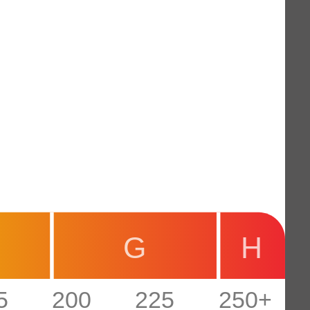
G
H
5
200
225
250+