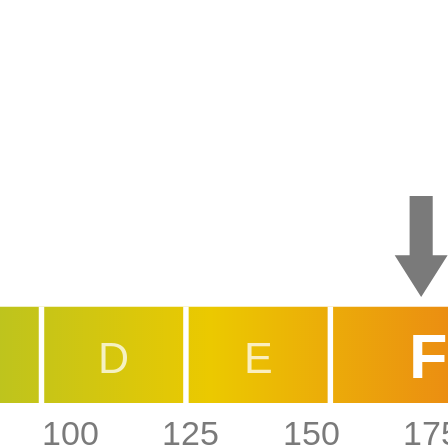
F
D
E
100
125
150
17