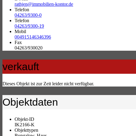
rathjen@immobilien-kontor.de
Telefon
04263/9300-0
Telefon
04263/9300-19
Mobil
004915146346396
Fax
04263/930020
verkauft
Dieses Objekt ist zur Zeit leider nicht verfügbar.
Objektdaten
Objekt-ID
IK2166-K
Objekttypen
Bungalow, Haus