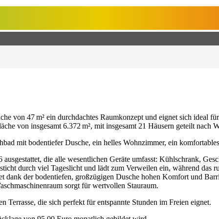
che von 47 m² ein durchdachtes Raumkonzept und eignet sich ideal für 
äche von insgesamt 6.372 m², mit insgesamt 21 Häusern geteilt nach
hbad mit bodentiefer Dusche, ein helles Wohnzimmer, ein komfortables
ausgestattet, die alle wesentlichen Geräte umfasst: Kühlschrank, Ges
icht durch viel Tageslicht und lädt zum Verweilen ein, während das 
et dank der bodentiefen, großzügigen Dusche hohen Komfort und Barrie
aschmaschinenraum sorgt für wertvollen Stauraum.
 Terrasse, die sich perfekt für entspannte Stunden im Freien eignet.
cklage von 95,00 Euro monatlich gebildet wird.