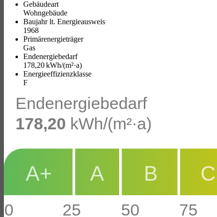
Gebäudeart
Wohngebäude
Baujahr lt. Energieausweis
1968
Primärenergieträger
Gas
Endenergie­bedarf
178,20 kWh/(m²·a)
Energie­effizienz­klasse
F
Endenergiebedarf
178,20
kWh/(m²·a)
A+
A
B
C
0
25
50
75