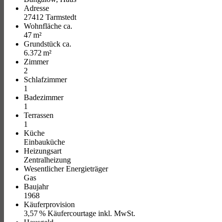
Adresse
27412 Tarmstedt
Wohnfläche ca.
47 m²
Grund­stück ca.
6.372 m²
Zimmer
2
Schlafzimmer
1
Badezimmer
1
Terrassen
1
Küche
Einbauküche
Heizungsart
Zentralheizung
Wesentlicher Energieträger
Gas
Baujahr
1968
Käufer­provision
3,57 % Käufercourtage inkl. MwSt.