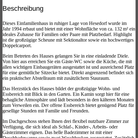
Beschreibung
Dieses Einfamilienhaus in ruhiger Lage von Hesedorf wurde im
Jahr 1994 erbaut und bietet mit einer Wohnfläche von ca. 132 m² ein
ideales Zuhause für Familien oder Paare mit Platzbedarf. Highlight
ist die großzügige Scheune mit Sektionaltor sowie ein hochwertiges
Doppelcarport.
Beim Betreten des Hauses gelangen Sie in eine einladende Diele.
Von hier aus erreichen Sie ein Gäste-WC sowie die Küche, die mit
allen wichtigen Einbaugeräten ausgestattet ist und ausreichend Platz
für eine gemütliche Sitzecke bietet. Direkt angrenzend befindet sich
ein praktischer Abstellraum mit zusätzlichem Stauraum.
Das Herzstück des Hauses bildet der großzügige Wohn- und
Essbereich mit Blick in den Garten. Ein Kamin sorgt hier für eine
behagliche Atmosphäre und lädt besonders in den kälteren Monaten
zum Verweilen ein. Der offene Essbereich bietet genügend Platz für
gesellige Stunden mit Familie und Freunden.
Im Dachgeschoss stehen Ihnen drei flexibel nutzbare Zimmer zur
Verfügung, die sich ideal als Schlaf-, Kinder-, Arbeits- oder
Gästezimmer eignen. Das helle Badezimmer ist mit einer
Duschbadewanne sowie zwei Waschbecken ausgestattet. Zusätzlich