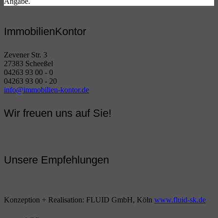
Angabe.
ImmobilienKontor
Zevener Str. 3
27383 Scheeßel
04263 93 00 - 0
04263 93 00 - 20
info@immobilien-kontor.de
Wir freuen uns auf Sie!
Unsere Empfehlungen
Konzeption + Realisation: FLUID GmbH, Köln
www.fluid-sk.de