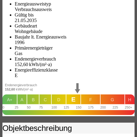
Energieausweistyp
Verbrauchs­ausweis
Gültig bis
21.05.2035
Gebäudeart
Wohngebäude
Baujahr lt. Energieausweis
1996
Primärenergieträger
Gas
Endenergie­verbrauch
152,60 kWh/(m²·a)
Energie­effizienz­klasse
E
Endenergieverbrauch
152,60
kWh/(m²·a)
E
A+
A
B
C
D
F
G
H
0
25
50
75
100
125
150
175
200
225
250+
Objekt­beschreibung