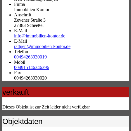
Firma
Immobilien Kontor
Anschrift
Zevener Straße 3
27383 Scheeßel
E-Mail
info@immobilien-kontor.de
E-Mail
rathjen@immobilien-kontor.de
Telefon
00494263930019
Mobil
004915146346396
Fax
00494263930020
verkauft
Dieses Objekt ist zur Zeit leider nicht verfügbar.
Objektdaten