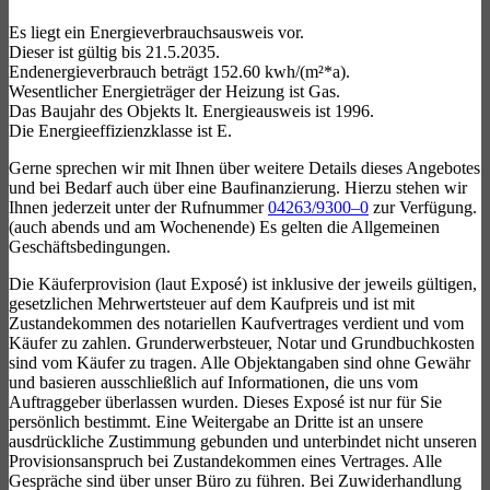
Es liegt ein Energieverbrauchsausweis vor.
Dieser ist gültig bis 21.5.2035.
Endenergieverbrauch beträgt 152.60 kwh/(m²*a).
Wesentlicher Energieträger der Heizung ist Gas.
Das Baujahr des Objekts lt. Energieausweis ist 1996.
Die Energieeffizienzklasse ist E.
Gerne sprechen wir mit Ihnen über weitere Details dieses Angebotes
und bei Bedarf auch über eine Baufinanzierung. Hierzu stehen wir
Ihnen jederzeit unter der Rufnummer
04263/9300–0
zur Verfügung.
(auch abends und am Wochenende) Es gelten die Allgemeinen
Geschäftsbedingungen.
Die Käuferprovision (laut Exposé) ist inklusive der jeweils gültigen,
gesetzlichen Mehrwertsteuer auf dem Kaufpreis und ist mit
Zustandekommen des notariellen Kaufvertrages verdient und vom
Käufer zu zahlen. Grunderwerbsteuer, Notar und Grundbuchkosten
sind vom Käufer zu tragen. Alle Objektangaben sind ohne Gewähr
und basieren ausschließlich auf Informationen, die uns vom
Auftraggeber überlassen wurden. Dieses Exposé ist nur für Sie
persönlich bestimmt. Eine Weitergabe an Dritte ist an unsere
ausdrückliche Zustimmung gebunden und unterbindet nicht unseren
Provisionsanspruch bei Zustandekommen eines Vertrages. Alle
Gespräche sind über unser Büro zu führen. Bei Zuwiderhandlung