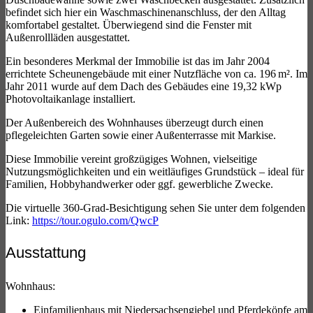
befindet sich hier ein Waschmaschinenanschluss, der den Alltag
komfortabel gestaltet. Überwiegend sind die Fenster mit
Außenrollläden ausgestattet.
Ein besonderes Merkmal der Immobilie ist das im Jahr 2004
errichtete Scheunengebäude mit einer Nutzfläche von ca. 196 m². Im
Jahr 2011 wurde auf dem Dach des Gebäudes eine 19,32 kWp
Photovoltaikanlage installiert.
Der Außenbereich des Wohnhauses überzeugt durch einen
pflegeleichten Garten sowie einer Außenterrasse mit Markise.
Diese Immobilie vereint großzügiges Wohnen, vielseitige
Nutzungsmöglichkeiten und ein weitläufiges Grundstück – ideal für
Familien, Hobbyhandwerker oder ggf. gewerbliche Zwecke.
Die virtuelle 360-Grad-Besichtigung sehen Sie unter dem folgenden
Link:
https://tour.ogulo.com/QwcP
Ausstattung
Wohnhaus:
Einfamilienhaus mit Niedersachsengiebel und Pferdeköpfe am