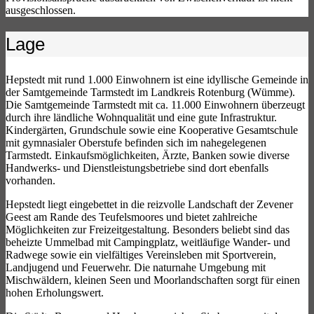
ausgeschlossen.
Lage
Hepstedt mit rund 1.000 Einwohnern ist eine idyllische Gemeinde in
der Samtgemeinde Tarmstedt im Landkreis Rotenburg (Wümme).
Die Samtgemeinde Tarmstedt mit ca. 11.000 Einwohnern überzeugt
durch ihre ländliche Wohnqualität und eine gute Infrastruktur.
Kindergärten, Grundschule sowie eine Kooperative Gesamtschule
mit gymnasialer Oberstufe befinden sich im nahegelegenen
Tarmstedt. Einkaufsmöglichkeiten, Ärzte, Banken sowie diverse
Handwerks- und Dienstleistungsbetriebe sind dort ebenfalls
vorhanden.
Hepstedt liegt eingebettet in die reizvolle Landschaft der Zevener
Geest am Rande des Teufelsmoores und bietet zahlreiche
Möglichkeiten zur Freizeitgestaltung. Besonders beliebt sind das
beheizte Ummelbad mit Campingplatz, weitläufige Wander- und
Radwege sowie ein vielfältiges Vereinsleben mit Sportverein,
Landjugend und Feuerwehr. Die naturnahe Umgebung mit
Mischwäldern, kleinen Seen und Moorlandschaften sorgt für einen
hohen Erholungswert.