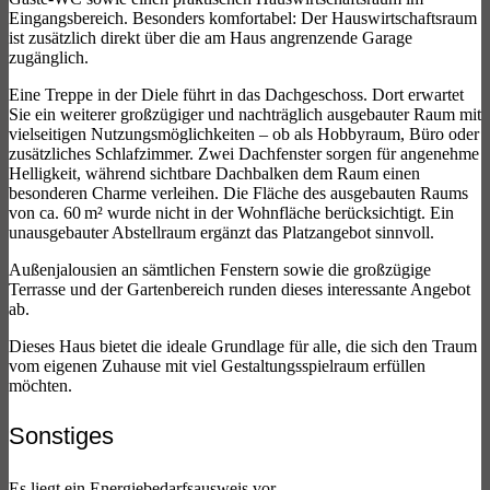
Eingangsbereich. Besonders komfortabel: Der Hauswirtschaftsraum
ist zusätzlich direkt über die am Haus angrenzende Garage
zugänglich.
Eine Treppe in der Diele führt in das Dachgeschoss. Dort erwartet
Sie ein weiterer großzügiger und nachträglich ausgebauter Raum mit
vielseitigen Nutzungsmöglichkeiten – ob als Hobbyraum, Büro oder
zusätzliches Schlafzimmer. Zwei Dachfenster sorgen für angenehme
Helligkeit, während sichtbare Dachbalken dem Raum einen
besonderen Charme verleihen. Die Fläche des ausgebauten Raums
von ca. 60 m² wurde nicht in der Wohnfläche berücksichtigt. Ein
unausgebauter Abstellraum ergänzt das Platzangebot sinnvoll.
Außenjalousien an sämtlichen Fenstern sowie die großzügige
Terrasse und der Gartenbereich runden dieses interessante Angebot
ab.
Dieses Haus bietet die ideale Grundlage für alle, die sich den Traum
vom eigenen Zuhause mit viel Gestaltungsspielraum erfüllen
möchten.
Sonstiges
Es liegt ein Energiebedarfsausweis vor.