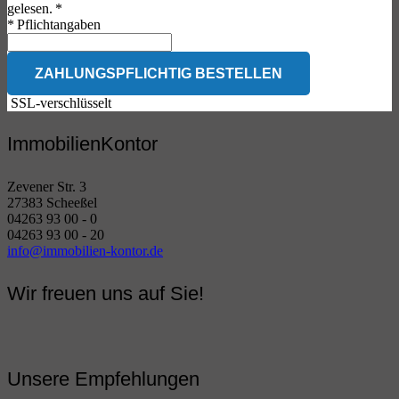
gelesen. *
* Pflichtangaben
ZAHLUNGSPFLICHTIG BESTELLEN
SSL-verschlüsselt
ImmobilienKontor
Zevener Str. 3
27383 Scheeßel
04263 93 00 - 0
04263 93 00 - 20
info@immobilien-kontor.de
Wir freuen uns auf Sie!
Unsere Empfehlungen