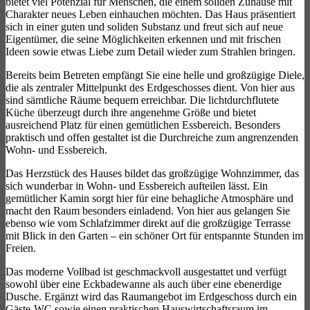
bietet viel Potenzial für Menschen, die einem soliden Zuhause mit
Charakter neues Leben einhauchen möchten. Das Haus präsentiert
sich in einer guten und soliden Substanz und freut sich auf neue
Eigentümer, die seine Möglichkeiten erkennen und mit frischen
Ideen sowie etwas Liebe zum Detail wieder zum Strahlen bringen.
Bereits beim Betreten empfängt Sie eine helle und großzügige Diele,
die als zentraler Mittelpunkt des Erdgeschosses dient. Von hier aus
sind sämtliche Räume bequem erreichbar. Die lichtdurchflutete
Küche überzeugt durch ihre angenehme Größe und bietet
ausreichend Platz für einen gemütlichen Essbereich. Besonders
praktisch und offen gestaltet ist die Durchreiche zum angrenzenden
Wohn- und Essbereich.
Das Herzstück des Hauses bildet das großzügige Wohnzimmer, das
sich wunderbar in Wohn- und Essbereich aufteilen lässt. Ein
gemütlicher Kamin sorgt hier für eine behagliche Atmosphäre und
macht den Raum besonders einladend. Von hier aus gelangen Sie
ebenso wie vom Schlafzimmer direkt auf die großzügige Terrasse
mit Blick in den Garten – ein schöner Ort für entspannte Stunden im
Freien.
Das moderne Vollbad ist geschmackvoll ausgestattet und verfügt
sowohl über eine Eckbadewanne als auch über eine ebenerdige
Dusche. Ergänzt wird das Raumangebot im Erdgeschoss durch ein
Gäste-WC sowie einen praktischen Hauswirtschaftsraum im