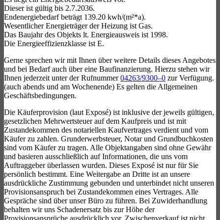
Dieser ist gültig bis 2.7.2036.
Endenergiebedarf beträgt 139.20 kwh/(m²*a).
Wesentlicher Energieträger der Heizung ist Gas.
Das Baujahr des Objekts lt. Energieausweis ist 1998.
Die Energieeffizienzklasse ist E.
Gerne sprechen wir mit Ihnen über weitere Details dieses Angebotes
und bei Bedarf auch über eine Baufinanzierung. Hierzu stehen wir
Ihnen jederzeit unter der Rufnummer
04263/9300–0
zur Verfügung.
(auch abends und am Wochenende) Es gelten die Allgemeinen
Geschäftsbedingungen.
Die Käuferprovision (laut Exposé) ist inklusive der jeweils gültigen,
gesetzlichen Mehrwertsteuer auf dem Kaufpreis und ist mit
Zustandekommen des notariellen Kaufvertrages verdient und vom
Käufer zu zahlen. Grunderwerbsteuer, Notar und Grundbuchkosten
sind vom Käufer zu tragen. Alle Objektangaben sind ohne Gewähr
und basieren ausschließlich auf Informationen, die uns vom
Auftraggeber überlassen wurden. Dieses Exposé ist nur für Sie
persönlich bestimmt. Eine Weitergabe an Dritte ist an unsere
ausdrückliche Zustimmung gebunden und unterbindet nicht unseren
Provisionsanspruch bei Zustandekommen eines Vertrages. Alle
Gespräche sind über unser Büro zu führen. Bei Zuwiderhandlung
behalten wir uns Schadenersatz bis zur Höhe der
Provisionsansprüche ausdrücklich vor. Zwischenverkauf ist nicht