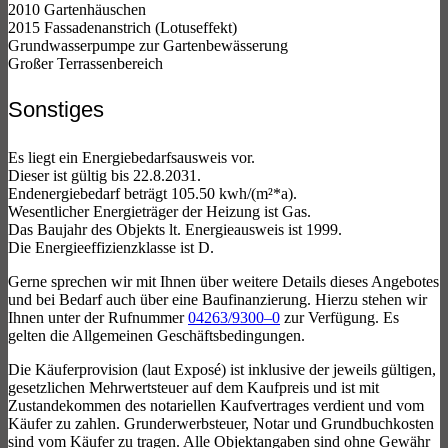
2010 Gartenhäuschen
2015 Fassadenanstrich (Lotuseffekt)
Grundwasserpumpe zur Gartenbewässerung
Großer Terrassenbereich
Sonstiges
Es liegt ein Energiebedarfsausweis vor.
Dieser ist gültig bis 22.8.2031.
Endenergiebedarf beträgt 105.50 kwh/(m²*a).
Wesentlicher Energieträger der Heizung ist Gas.
Das Baujahr des Objekts lt. Energieausweis ist 1999.
Die Energieeffizienzklasse ist D.
Gerne sprechen wir mit Ihnen über weitere Details dieses Angebotes
und bei Bedarf auch über eine Baufinanzierung. Hierzu stehen wir
Ihnen unter der Rufnummer
04263/9300–0
zur Verfügung. Es
gelten die Allgemeinen Geschäftsbedingungen.
Die Käuferprovision (laut Exposé) ist inklusive der jeweils gültigen,
gesetzlichen Mehrwertsteuer auf dem Kaufpreis und ist mit
Zustandekommen des notariellen Kaufvertrages verdient und vom
Käufer zu zahlen. Grunderwerbsteuer, Notar und Grundbuchkosten
sind vom Käufer zu tragen. Alle Objektangaben sind ohne Gewähr