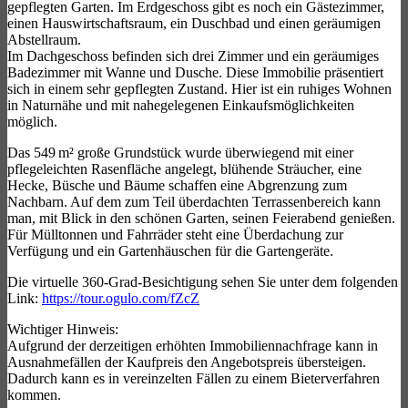
gepflegten Garten. Im Erdgeschoss gibt es noch ein Gästezimmer,
einen Hauswirtschaftsraum, ein Duschbad und einen geräumigen
Abstellraum.
Im Dachgeschoss befinden sich drei Zimmer und ein geräumiges
Badezimmer mit Wanne und Dusche. Diese Immobilie präsentiert
sich in einem sehr gepflegten Zustand. Hier ist ein ruhiges Wohnen
in Naturnähe und mit nahegelegenen Einkaufsmöglichkeiten
möglich.
Das 549 m² große Grundstück wurde überwiegend mit einer
pflegeleichten Rasenfläche angelegt, blühende Sträucher, eine
Hecke, Büsche und Bäume schaffen eine Abgrenzung zum
Nachbarn. Auf dem zum Teil überdachten Terrassenbereich kann
man, mit Blick in den schönen Garten, seinen Feierabend genießen.
Für Mülltonnen und Fahrräder steht eine Überdachung zur
Verfügung und ein Gartenhäuschen für die Gartengeräte.
Die virtuelle 360-Grad-Besichtigung sehen Sie unter dem folgenden
Link:
https://tour.ogulo.com/fZcZ
Wichtiger Hinweis:
Aufgrund der derzeitigen erhöhten Immobiliennachfrage kann in
Ausnahmefällen der Kaufpreis den Angebotspreis übersteigen.
Dadurch kann es in vereinzelten Fällen zu einem Bieterverfahren
kommen.