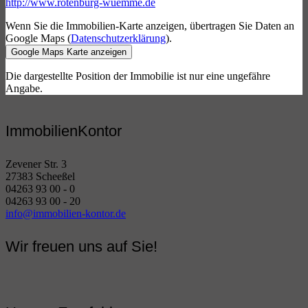
http://www.rotenburg-wuemme.de
Wenn Sie die Immobilien-Karte anzeigen, übertragen Sie Daten an
Google Maps (
Datenschutzerklärung
).
Google Maps Karte anzeigen
Die dargestellte Position der Immobilie ist nur eine ungefähre
Angabe.
ImmobilienKontor
Zevener Str. 3
27383 Scheeßel
04263 93 00 - 0
04263 93 00 - 20
info@immobilien-kontor.de
Wir freuen uns auf Sie!