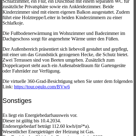
Schlafzimmer, ein Flur, ein Duschbad mit einem separaten WC für
zusätzliche Privatsphäre sowie ein Ankleidezimmer. Beide
Kinderzimmer sind mit einem eigenen Balkon ausgestattet. Zudem
führt eine Holztreppe/Leiter in beiden Kinderzimmern zu einer
Schlafkoje.
Die Fußbodenerwärmung im Wohnzimmer und Badezimmer im
Dachgeschoss sorgt für angenehme Wärme unter den Füßen.
Der Außenbereich präsentiert sich liebevoll gestaltet und gepflegt,
mit einer um das Grundstück gezogenen Hecke, die Schutz bietet.
Zwei Terrassen sind von Beeten umgeben. Zusätzlich zum
Doppelcarport steht auch ein Außenabstellraum für Gartengeräte
oder Fahrräder zur Verfügung.
Die virtuelle 360-Grad-Besichtigung sehen Sie unter dem folgenden
Link:
https://tour.ogulo.com/BVw6
Sonstiges
Es liegt ein Energiebedarfsausweis vor.
Dieser ist gültig bis 10.4.2034.
Endenergiebedarf beträgt 112.60 kwh/(m²*a).
Wesentlicher Energieträger der Heizung ist Gas.