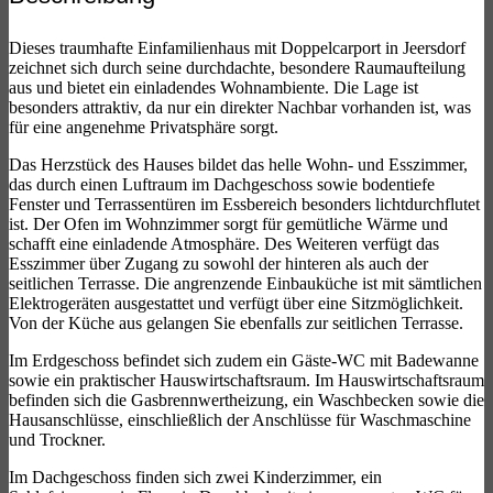
Dieses traumhafte Einfamilienhaus mit Doppelcarport in Jeersdorf
zeichnet sich durch seine durchdachte, besondere Raumaufteilung
aus und bietet ein einladendes Wohnambiente. Die Lage ist
besonders attraktiv, da nur ein direkter Nachbar vorhanden ist, was
für eine angenehme Privatsphäre sorgt.
Das Herzstück des Hauses bildet das helle Wohn- und Esszimmer,
das durch einen Luftraum im Dachgeschoss sowie bodentiefe
Fenster und Terrassentüren im Essbereich besonders lichtdurchflutet
ist. Der Ofen im Wohnzimmer sorgt für gemütliche Wärme und
schafft eine einladende Atmosphäre. Des Weiteren verfügt das
Esszimmer über Zugang zu sowohl der hinteren als auch der
seitlichen Terrasse. Die angrenzende Einbauküche ist mit sämtlichen
Elektrogeräten ausgestattet und verfügt über eine Sitzmöglichkeit.
Von der Küche aus gelangen Sie ebenfalls zur seitlichen Terrasse.
Im Erdgeschoss befindet sich zudem ein Gäste-WC mit Badewanne
sowie ein praktischer Hauswirtschaftsraum. Im Hauswirtschaftsraum
befinden sich die Gasbrennwertheizung, ein Waschbecken sowie die
Hausanschlüsse, einschließlich der Anschlüsse für Waschmaschine
und Trockner.
Im Dachgeschoss finden sich zwei Kinderzimmer, ein