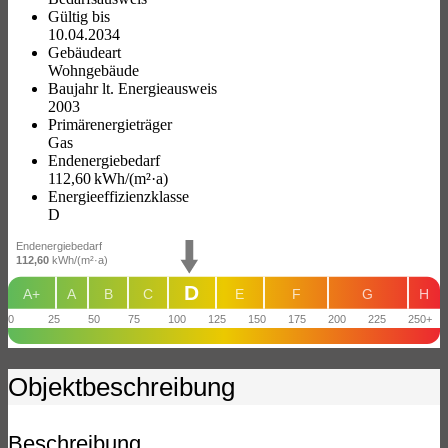
Gültig bis
10.04.2034
Gebäudeart
Wohngebäude
Baujahr lt. Energieausweis
2003
Primärenergieträger
Gas
Endenergie­bedarf
112,60 kWh/(m²·a)
Energie­effizienz­klasse
D
Endenergiebedarf
112,60
kWh/(m²·a)
D
A+
A
B
C
E
F
G
H
0
25
50
75
100
125
150
175
200
225
250+
Objekt­beschreibung
Beschreibung