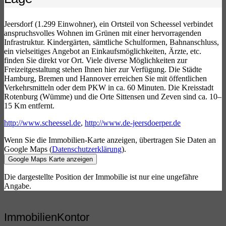
Jeersdorf (1.299 Einwohner), ein Ortsteil von Scheessel verbindet
anspruchsvolles Wohnen im Grünen mit einer hervorragenden
Infrastruktur. Kindergärten, sämtliche Schulformen, Bahnanschluss,
ein vielseitiges Angebot an Einkaufsmöglichkeiten, Ärzte, etc.
finden Sie direkt vor Ort. Viele diverse Möglichkeiten zur
Freizeitgestaltung stehen Ihnen hier zur Verfügung. Die Städte
Hamburg, Bremen und Hannover erreichen Sie mit öffentlichen
Verkehrsmitteln oder dem PKW in ca. 60 Minuten. Die Kreisstadt
Rotenburg (Wümme) und die Orte Sittensen und Zeven sind ca. 10–
15 Km entfernt.
http://www.scheessel.de
,
http://www.de-jeersdoerper.de
Wenn Sie die Immobilien-Karte anzeigen, übertragen Sie Daten an
Google Maps (
Datenschutzerklärung
).
Google Maps Karte anzeigen
Die dargestellte Position der Immobilie ist nur eine ungefähre
Angabe.
ImmobilienKontor