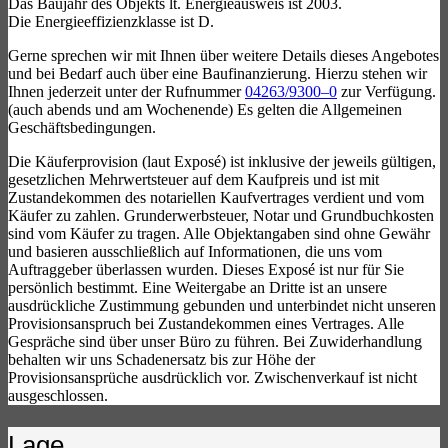
Das Baujahr des Objekts lt. Energieausweis ist 2003.
Die Energieeffizienzklasse ist D.
Gerne sprechen wir mit Ihnen über weitere Details dieses Angebotes
und bei Bedarf auch über eine Baufinanzierung. Hierzu stehen wir
Ihnen jederzeit unter der Rufnummer
04263/9300–0
zur Verfügung.
(auch abends und am Wochenende) Es gelten die Allgemeinen
Geschäftsbedingungen.
Die Käuferprovision (laut Exposé) ist inklusive der jeweils gültigen,
gesetzlichen Mehrwertsteuer auf dem Kaufpreis und ist mit
Zustandekommen des notariellen Kaufvertrages verdient und vom
Käufer zu zahlen. Grunderwerbsteuer, Notar und Grundbuchkosten
sind vom Käufer zu tragen. Alle Objektangaben sind ohne Gewähr
und basieren ausschließlich auf Informationen, die uns vom
Auftraggeber überlassen wurden. Dieses Exposé ist nur für Sie
persönlich bestimmt. Eine Weitergabe an Dritte ist an unsere
ausdrückliche Zustimmung gebunden und unterbindet nicht unseren
Provisionsanspruch bei Zustandekommen eines Vertrages. Alle
Gespräche sind über unser Büro zu führen. Bei Zuwiderhandlung
behalten wir uns Schadenersatz bis zur Höhe der
Provisionsansprüche ausdrücklich vor. Zwischenverkauf ist nicht
ausgeschlossen.
Lage