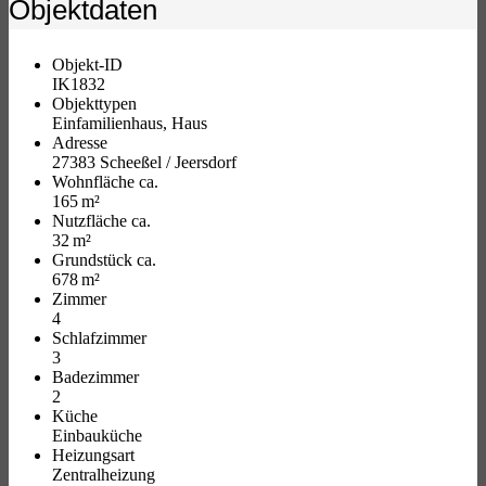
Objektdaten
Objekt-ID
IK1832
Objekttypen
Einfamilienhaus, Haus
Adresse
27383 Scheeßel / Jeersdorf
Wohnfläche ca.
165 m²
Nutzfläche ca.
32 m²
Grund­stück ca.
678 m²
Zimmer
4
Schlafzimmer
3
Badezimmer
2
Küche
Einbauküche
Heizungsart
Zentralheizung