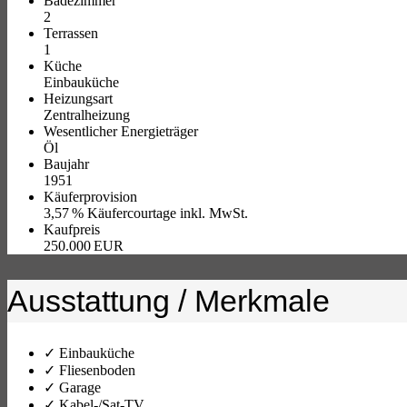
Badezimmer
2
Terrassen
1
Küche
Einbauküche
Heizungsart
Zentralheizung
Wesentlicher Energieträger
Öl
Baujahr
1951
Käufer­provision
3,57 % Käufercourtage inkl. MwSt.
Kaufpreis
250.000 EUR
Ausstattung / Merkmale
✓ Einbauküche
✓ Fliesenboden
✓ Garage
✓ Kabel-/Sat-TV