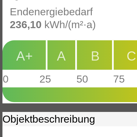
Endenergiebedarf
236,10
kWh/(m²·a)
A+
A
B
C
0
25
50
75
Objekt­beschreibung