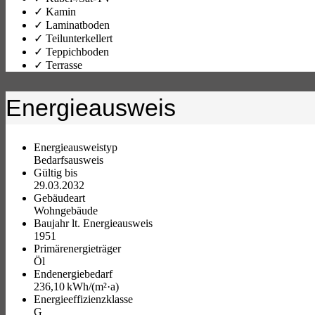
✓ Kamin
✓ Laminatboden
✓ Teilunterkellert
✓ Teppichboden
✓ Terrasse
Energieausweis
Energieausweistyp
Bedarfs­ausweis
Gültig bis
29.03.2032
Gebäudeart
Wohngebäude
Baujahr lt. Energieausweis
1951
Primärenergieträger
Öl
Endenergie­bedarf
236,10 kWh/(m²·a)
Energie­effizienz­klasse
G