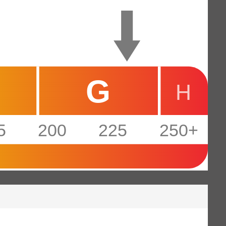
G
H
5
200
225
250+