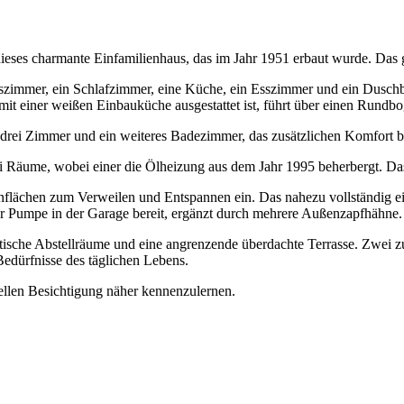
eses charmante Einfamilienhaus, das im Jahr 1951 erbaut wurde. Das g
szimmer, ein Schlafzimmer, eine Küche, ein Esszimmer und ein Duschb
 einer weißen Einbauküche ausgestattet ist, führt über einen Rundbo
drei Zimmer und ein weiteres Badezimmer, das zusätzlichen Komfort bi
rei Räume, wobei einer die Ölheizung aus dem Jahr 1995 beherbergt. Da
nflächen zum Verweilen und Entspannen ein. Das nahezu vollständig ein
er Pumpe in der Garage bereit, ergänzt durch mehrere Außenzapfhähne.
sche Abstellräume und eine angrenzende überdachte Terrasse. Zwei zu
Bedürfnisse des täglichen Lebens.
uellen Besichtigung näher kennenzulernen.