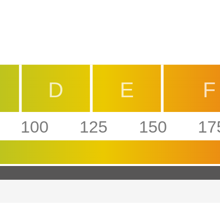
D
E
F
100
125
150
17