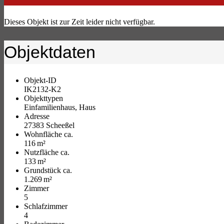
Dieses Objekt ist zur Zeit leider nicht verfügbar.
Objektdaten
Objekt-ID
IK2132-K2
Objekttypen
Einfamilienhaus, Haus
Adresse
27383 Scheeßel
Wohnfläche ca.
116 m²
Nutzfläche ca.
133 m²
Grund­stück ca.
1.269 m²
Zimmer
5
Schlafzimmer
4