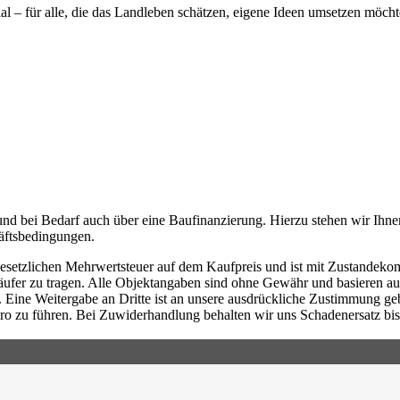
al – für alle, die das Landleben schätzen, eigene Ideen umsetzen möch
und bei Bedarf auch über eine Baufinanzierung. Hierzu stehen wir Ihn
äftsbedingungen.
n, gesetzlichen Mehrwertsteuer auf dem Kaufpreis und ist mit Zustande
fer zu tragen. Alle Objektangaben sind ohne Gewähr und basieren aus
t. Eine Weitergabe an Dritte ist an unsere ausdrückliche Zustimmung g
o zu führen. Bei Zuwiderhandlung behalten wir uns Schadenersatz bis