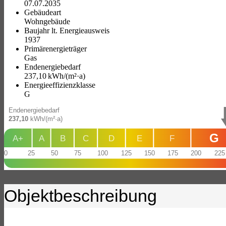
07.07.2035
Gebäudeart
Wohngebäude
Baujahr lt. Energieausweis
1937
Primärenergieträger
Gas
Endenergie­bedarf
237,10 kWh/(m²·a)
Energie­effizienz­klasse
G
Endenergiebedarf
237,10
kWh/(m²·a)
G
A+
A
B
C
D
E
F
0
25
50
75
100
125
150
175
200
225
Objekt­beschreibung