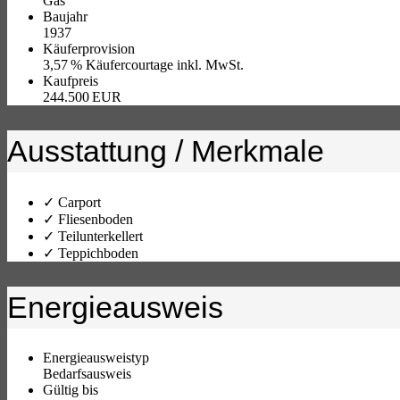
Gas
Baujahr
1937
Käufer­provision
3,57 % Käufercourtage inkl. MwSt.
Kaufpreis
244.500 EUR
Ausstattung / Merkmale
✓ Carport
✓ Fliesenboden
✓ Teilunterkellert
✓ Teppichboden
Energieausweis
Energieausweistyp
Bedarfs­ausweis
Gültig bis