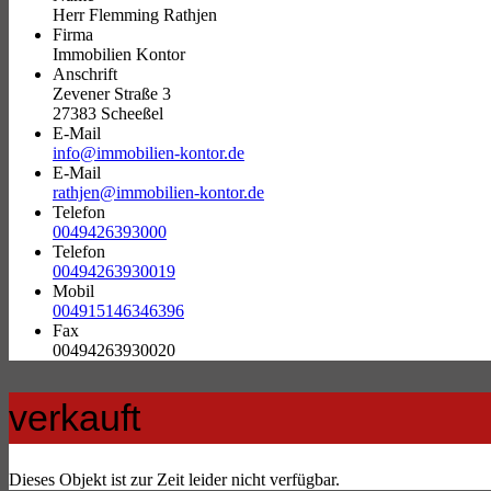
Herr Flemming Rathjen
Firma
Immobilien Kontor
Anschrift
Zevener Straße 3
27383 Scheeßel
E-Mail
info@immobilien-kontor.de
E-Mail
rathjen@immobilien-kontor.de
Telefon
0049426393000
Telefon
00494263930019
Mobil
004915146346396
Fax
00494263930020
verkauft
Dieses Objekt ist zur Zeit leider nicht verfügbar.