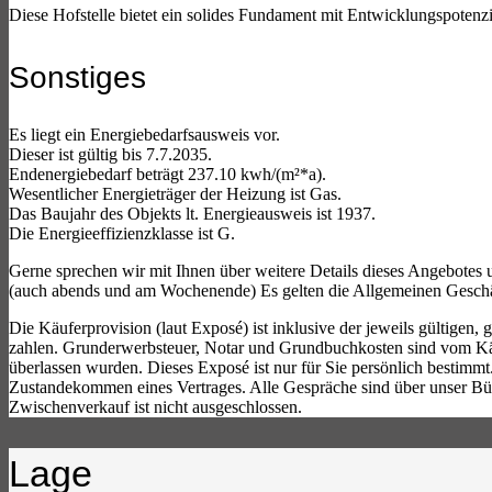
Diese Hofstelle bietet ein solides Fundament mit Entwicklungspotenzi
Sonstiges
Es liegt ein Energiebedarfsausweis vor.
Dieser ist gültig bis 7.7.2035.
Endenergiebedarf beträgt 237.10 kwh/(m²*a).
Wesentlicher Energieträger der Heizung ist Gas.
Das Baujahr des Objekts lt. Energieausweis ist 1937.
Die Energieeffizienzklasse ist G.
Gerne sprechen wir mit Ihnen über weitere Details dieses Angebotes 
(auch abends und am Wochenende) Es gelten die Allgemeinen Gesch
Die Käuferprovision (laut Exposé) ist inklusive der jeweils gültige
zahlen. Grunderwerbsteuer, Notar und Grundbuchkosten sind vom Käu
überlassen wurden. Dieses Exposé ist nur für Sie persönlich bestimm
Zustandekommen eines Vertrages. Alle Gespräche sind über unser Bür
Zwischenverkauf ist nicht ausgeschlossen.
Lage