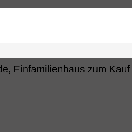
– Hofstelle mit viel Charme und P
e, Einfamilienhaus zum Kauf