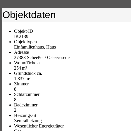
Objektdaten
Objekt-ID
IK2139
Objekttypen
Einfamilienhaus, Haus
Adresse
27383 Scheeßel / Ostervesede
Wohnfläche ca.
254 m²
Grund­stück ca.
1.837 m²
Zimmer
8
Schlafzimmer
8
Badezimmer
2
Heizungsart
Zentralheizung
Wesentlicher Energieträger