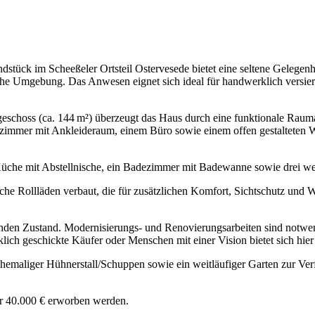
ndstück im Scheeßeler Ortsteil Ostervesede bietet eine seltene Gelege
iche Umgebung. Das Anwesen eignet sich ideal für handwerklich versier
dgeschoss (ca. 144 m²) überzeugt das Haus durch eine funktionale Rau
mmer mit Ankleideraum, einem Büro sowie einem offen gestalteten Woh
che mit Abstellnische, ein Badezimmer mit Badewanne sowie drei weit
he Rollläden verbaut, die für zusätzlichen Komfort, Sichtschutz und W
enden Zustand. Modernisierungs- und Renovierungsarbeiten sind notwe
ch geschickte Käufer oder Menschen mit einer Vision bietet sich hier e
 ehemaliger Hühnerstall/Schuppen sowie ein weitläufiger Garten zur Ver
ür 40.000 € erworben werden.