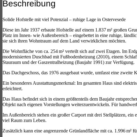
Beschreibung
Solide Hofstelle mit viel Potenzial – ruhige Lage in Ostervesede
Diese im Jahr 1937 erbaute Hofstelle auf einem 1.837 m² großen Gru
Platz im Innen- wie Außenbereich – eingebettet in eine ruhige, ländl
sie sich ihren Wohntraum auf dem Land verwirklichen möchten.
Die Wohnfläche von ca. 254 m² verteilt sich auf zwei Etagen. Im Er
modernisierten Duschbad mit Fußbodenheizung (2010), einem Schlafzi
Stauraum und der Gaszentralheizung (Baujahr 1991) zur Verfügung.
Das Dachgeschoss, das 1976 ausgebaut wurde, umfasst eine zweite Kü
Ein besonderes Ausstattungsmerkmal: Im gesamten Haus sind elektrisc
erleichtert.
Das Haus befindet sich in einem größtenteils dem Baujahr entsprech
Objekt nach eigenen Vorstellungen weiterzuentwickeln. Für handwerkli
Im Außenbereich stehen ein großer Carport mit drei Stellplätzen, ein
viel Raum zum Leben.
Zusätzlich kann eine angrenzende Grünlandfläche mit ca. 1.996 m² f