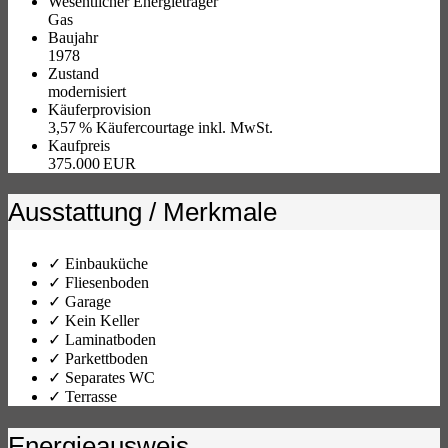
Wesentlicher Energieträger
Gas
Baujahr
1978
Zustand
modernisiert
Käufer­provision
3,57 % Käufercourtage inkl. MwSt.
Kaufpreis
375.000 EUR
Ausstattung / Merkmale
✓ Einbauküche
✓ Fliesenboden
✓ Garage
✓ Kein Keller
✓ Laminatboden
✓ Parkettboden
✓ Separates WC
✓ Terrasse
Energieausweis