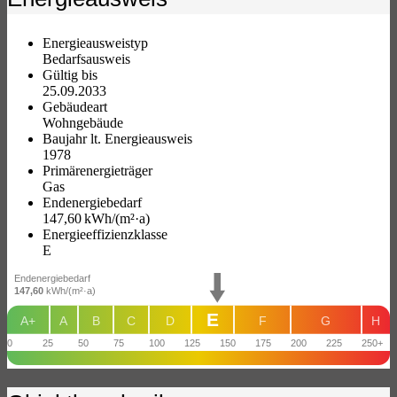
Energieausweistyp
Bedarfs­ausweis
Gültig bis
25.09.2033
Gebäudeart
Wohngebäude
Baujahr lt. Energieausweis
1978
Primärenergieträger
Gas
Endenergie­bedarf
147,60 kWh/(m²·a)
Energie­effizienz­klasse
E
Endenergiebedarf
147,60
kWh/(m²·a)
E
A+
A
B
C
D
F
G
H
0
25
50
75
100
125
150
175
200
225
250+