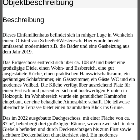
Objekt­beschreibung
Beschreibung
Dieses Einfamilienhaus befindet sich in ruhiger Lage in Wenkeloh
einem Ortsteil von Scheeßel/Westeresch. Hier wurde bereits
umfassend modernisiert z.B. die Bäder und eine Gasheizung aus
dem Jahr 2019.
Das Erdgeschoss erstreckt sich über ca. 108 m² und bietet eine
großzügige Diele, einen Wohn- und Essbereich, eine gut
ausgestattete Küche, einen praktischen Hauswirtschaftsraum, ein
geräumiges Schlafzimmer, ein Gästezimmer, ein Gäste-WC und ein
modernes Vollbad. Die Küche verfügt über ausreichend Platz für
einen Esstisch und präsentiert sich mit hochwertigen Fronten in
Holzoptik. Im Wohnbereich wurde ein gemütlicher Kaminofen
eingebaut, der eine behagliche Atmosphäre schafft. Die teilweise
überdachte Terrasse bietet einen traumhaften Blick ins Grüne.
Das im 2022 ausgebaute Dachgeschoss, mit einer Fläche von ca.
87 m², beherbergt drei großzügige Räume, wovon zwei sich in den
Giebeln befinden und durch Deckenschrägen bis zum First sowie
sichtbare Deckenbalken charakterisiert sind. Ein modernes