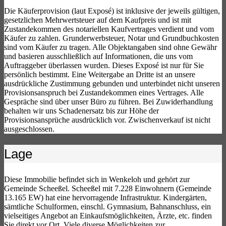
Die Käuferprovision (laut Exposé) ist inklusive der jeweils gültigen,
gesetzlichen Mehrwertsteuer auf dem Kaufpreis und ist mit
Zustandekommen des notariellen Kaufvertrages verdient und vom
Käufer zu zahlen. Grunderwerbsteuer, Notar und Grundbuchkosten
sind vom Käufer zu tragen. Alle Objektangaben sind ohne Gewähr
und basieren ausschließlich auf Informationen, die uns vom
Auftraggeber überlassen wurden. Dieses Exposé ist nur für Sie
persönlich bestimmt. Eine Weitergabe an Dritte ist an unsere
ausdrückliche Zustimmung gebunden und unterbindet nicht unseren
Provisionsanspruch bei Zustandekommen eines Vertrages. Alle
Gespräche sind über unser Büro zu führen. Bei Zuwiderhandlung
behalten wir uns Schadenersatz bis zur Höhe der
Provisionsansprüche ausdrücklich vor. Zwischenverkauf ist nicht
ausgeschlossen.
Lage
Diese Immobilie befindet sich in Wenkeloh und gehört zur
Gemeinde Scheeßel. Scheeßel mit 7.228 Einwohnern (Gemeinde
13.165 EW) hat eine hervorragende Infrastruktur. Kindergärten,
sämtliche Schulformen, einschl. Gymnasium, Bahnanschluss, ein
vielseitiges Angebot an Einkaufsmöglichkeiten, Ärzte, etc. finden
Sie direkt vor Ort. Viele diverse Möglichkeiten zur