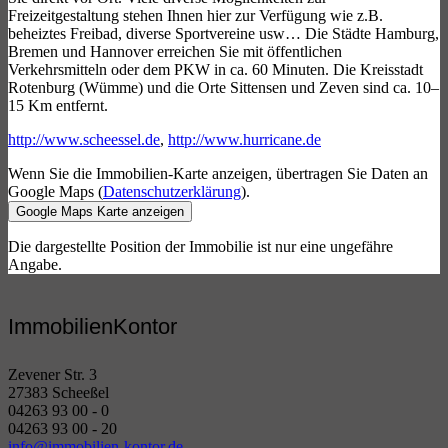
Freizeitgestaltung stehen Ihnen hier zur Verfügung wie z.B.
beheiztes Freibad, diverse Sportvereine usw… Die Städte Hamburg,
Bremen und Hannover erreichen Sie mit öffentlichen
Verkehrsmitteln oder dem PKW in ca. 60 Minuten. Die Kreisstadt
Rotenburg (Wümme) und die Orte Sittensen und Zeven sind ca. 10–
15 Km entfernt.
http://www.scheessel.de
,
http://www.hurricane.de
Wenn Sie die Immobilien-Karte anzeigen, übertragen Sie Daten an
Google Maps (
Datenschutzerklärung
).
Google Maps Karte anzeigen
Die dargestellte Position der Immobilie ist nur eine ungefähre
Angabe.
ImmobilienKontor
Zevener Str. 3
27383 Scheeßel
04263 93 00 - 0
04263 93 00 - 20
info@immobilien-kontor.de