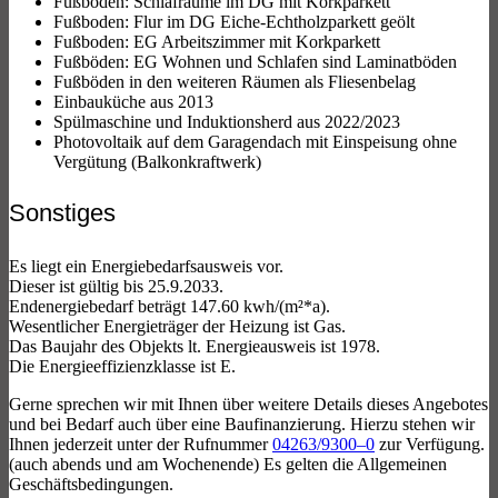
Fußboden: Schlafräume im DG mit Korkparkett
Fußboden: Flur im DG Eiche-Echtholzparkett geölt
Fußboden: EG Arbeitszimmer mit Korkparkett
Fußböden: EG Wohnen und Schlafen sind Laminatböden
Fußböden in den weiteren Räumen als Fliesenbelag
Einbauküche aus 2013
Spülmaschine und Induktionsherd aus 2022/2023
Photovoltaik auf dem Garagendach mit Einspeisung ohne
Vergütung (Balkonkraftwerk)
Sonstiges
Es liegt ein Energiebedarfsausweis vor.
Dieser ist gültig bis 25.9.2033.
Endenergiebedarf beträgt 147.60 kwh/(m²*a).
Wesentlicher Energieträger der Heizung ist Gas.
Das Baujahr des Objekts lt. Energieausweis ist 1978.
Die Energieeffizienzklasse ist E.
Gerne sprechen wir mit Ihnen über weitere Details dieses Angebotes
und bei Bedarf auch über eine Baufinanzierung. Hierzu stehen wir
Ihnen jederzeit unter der Rufnummer
04263/9300–0
zur Verfügung.
(auch abends und am Wochenende) Es gelten die Allgemeinen
Geschäftsbedingungen.