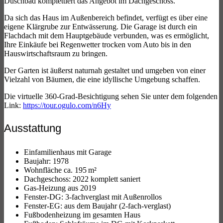
Duschbad komplettiert das Angebot im Dachgeschoss.
Da sich das Haus im Außenbereich befindet, verfügt es über eine
eigene Klärgrube zur Entwässerung. Die Garage ist durch ein
Flachdach mit dem Hauptgebäude verbunden, was es ermöglicht,
Ihre Einkäufe bei Regenwetter trocken vom Auto bis in den
Hauswirtschaftsraum zu bringen.
Der Garten ist äußerst naturnah gestaltet und umgeben von einer
Vielzahl von Bäumen, die eine idyllische Umgebung schaffen.
Die virtuelle 360-Grad-Besichtigung sehen Sie unter dem folgenden
Link:
https://tour.ogulo.com/n6Hy
Ausstattung
Einfamilienhaus mit Garage
Baujahr: 1978
Wohnfläche ca. 195 m²
Dachgeschoss: 2022 komplett saniert
Gas-Heizung aus 2019
Fenster-DG: 3-fachverglast mit Außenrollos
Fenster-EG: aus dem Baujahr (2-fach-verglast)
Fußbodenheizung im gesamten Haus