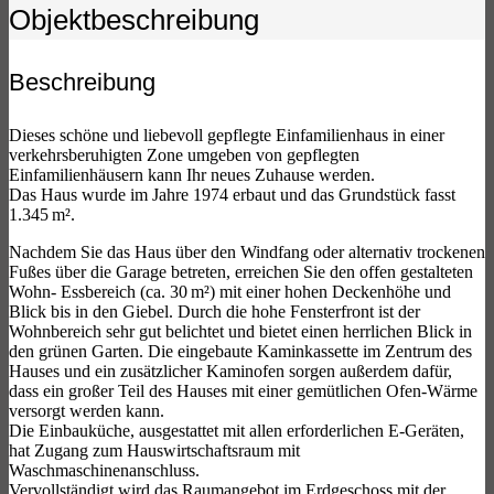
Objekt­beschreibung
Beschreibung
Dieses schöne und liebevoll gepflegte Einfamilienhaus in einer
verkehrsberuhigten Zone umgeben von gepflegten
Einfamilienhäusern kann Ihr neues Zuhause werden.
Das Haus wurde im Jahre 1974 erbaut und das Grundstück fasst
1.345 m².
Nachdem Sie das Haus über den Windfang oder alternativ trockenen
Fußes über die Garage betreten, erreichen Sie den offen gestalteten
Wohn- Essbereich (ca. 30 m²) mit einer hohen Deckenhöhe und
Blick bis in den Giebel. Durch die hohe Fensterfront ist der
Wohnbereich sehr gut belichtet und bietet einen herrlichen Blick in
den grünen Garten. Die eingebaute Kaminkassette im Zentrum des
Hauses und ein zusätzlicher Kaminofen sorgen außerdem dafür,
dass ein großer Teil des Hauses mit einer gemütlichen Ofen-Wärme
versorgt werden kann.
Die Einbauküche, ausgestattet mit allen erforderlichen E-Geräten,
hat Zugang zum Hauswirtschaftsraum mit
Waschmaschinenanschluss.
Vervollständigt wird das Raumangebot im Erdgeschoss mit der