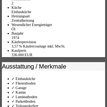
2
Küche
Einbauküche
Heizungsart
Zentralheizung
Wesentlicher Energieträger
Öl
Baujahr
1974
Käufer­provision
3,57 % Käufercourtage inkl. MwSt.
Kaufpreis
336.000 EUR
Ausstattung / Merkmale
✓ Einbauküche
✓ Fliesenboden
✓ Garage
✓ Kamin
✓ Laminatboden
✓ Parkettboden
✓ Teilunterkellert