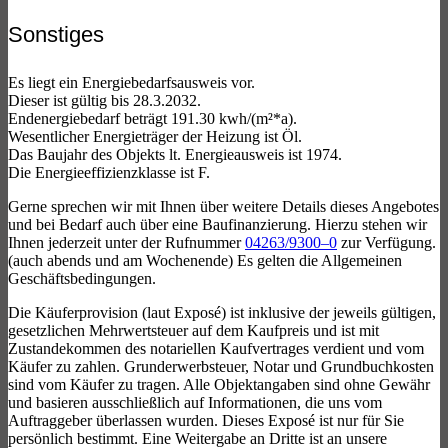
Sonstiges
Es liegt ein Energiebedarfsausweis vor.
Dieser ist gültig bis 28.3.2032.
Endenergiebedarf beträgt 191.30 kwh/(m²*a).
Wesentlicher Energieträger der Heizung ist Öl.
Das Baujahr des Objekts lt. Energieausweis ist 1974.
Die Energieeffizienzklasse ist F.
Gerne sprechen wir mit Ihnen über weitere Details dieses Angebotes
und bei Bedarf auch über eine Baufinanzierung. Hierzu stehen wir
Ihnen jederzeit unter der Rufnummer
04263/9300–0
zur Verfügung.
(auch abends und am Wochenende) Es gelten die Allgemeinen
Geschäftsbedingungen.
Die Käuferprovision (laut Exposé) ist inklusive der jeweils gültigen,
gesetzlichen Mehrwertsteuer auf dem Kaufpreis und ist mit
Zustandekommen des notariellen Kaufvertrages verdient und vom
Käufer zu zahlen. Grunderwerbsteuer, Notar und Grundbuchkosten
sind vom Käufer zu tragen. Alle Objektangaben sind ohne Gewähr
und basieren ausschließlich auf Informationen, die uns vom
Auftraggeber überlassen wurden. Dieses Exposé ist nur für Sie
persönlich bestimmt. Eine Weitergabe an Dritte ist an unsere