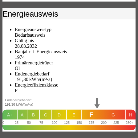
Energieausweis
Energieausweistyp
Bedarfs­ausweis
Gültig bis
28.03.2032
Baujahr lt. Energieausweis
1974
Primärenergieträger
Öl
Endenergie­bedarf
191,30 kWh/(m²·a)
Energie­effizienz­klasse
F
Endenergiebedarf
191,30
kWh/(m²·a)
F
A+
A
B
C
D
E
G
H
0
25
50
75
100
125
150
175
200
225
250+