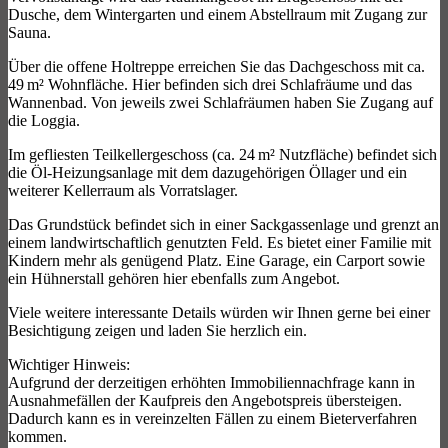
Dusche, dem Wintergarten und einem Abstellraum mit Zugang zur
Sauna.
Über die offene Holtreppe erreichen Sie das Dachgeschoss mit ca.
49 m² Wohnfläche. Hier befinden sich drei Schlafräume und das
Wannenbad. Von jeweils zwei Schlafräumen haben Sie Zugang auf
die Loggia.
Im gefliesten Teilkellergeschoss (ca. 24 m² Nutzfläche) befindet sich
die Öl-Heizungsanlage mit dem dazugehörigen Öllager und ein
weiterer Kellerraum als Vorratslager.
Das Grundstück befindet sich in einer Sackgassenlage und grenzt an
einem landwirtschaftlich genutzten Feld. Es bietet einer Familie mit
Kindern mehr als genügend Platz. Eine Garage, ein Carport sowie
ein Hühnerstall gehören hier ebenfalls zum Angebot.
Viele weitere interessante Details würden wir Ihnen gerne bei einer
Besichtigung zeigen und laden Sie herzlich ein.
Wichtiger Hinweis:
Aufgrund der derzeitigen erhöhten Immobiliennachfrage kann in
Ausnahmefällen der Kaufpreis den Angebotspreis übersteigen.
Dadurch kann es in vereinzelten Fällen zu einem Bieterverfahren
kommen.