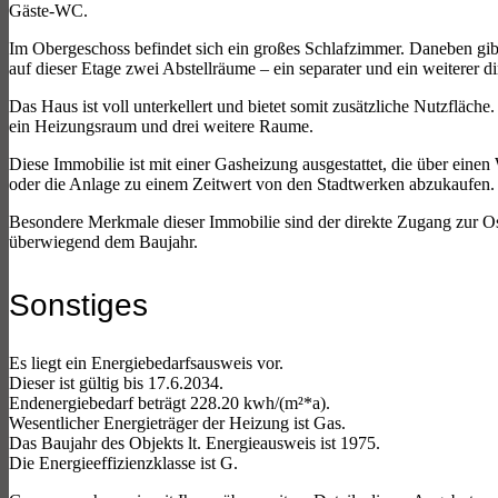
Gäste-WC.
Im Obergeschoss befindet sich ein großes Schlafzimmer. Daneben gibt
auf dieser Etage zwei Abstellräume – ein separater und ein weiterer 
Das Haus ist voll unterkellert und bietet somit zusätzliche Nutzfläche
ein Heizungsraum und drei weitere Raume.
Diese Immobilie ist mit einer Gasheizung ausgestattet, die über ein
oder die Anlage zu einem Zeitwert von den Stadtwerken abzukaufen. 
Besondere Merkmale dieser Immobilie sind der direkte Zugang zur Ost
überwiegend dem Baujahr.
Sonstiges
Es liegt ein Energiebedarfsausweis vor.
Dieser ist gültig bis 17.6.2034.
Endenergiebedarf beträgt 228.20 kwh/(m²*a).
Wesentlicher Energieträger der Heizung ist Gas.
Das Baujahr des Objekts lt. Energieausweis ist 1975.
Die Energieeffizienzklasse ist G.