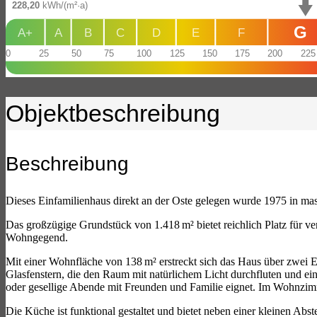
228,20
kWh/(m²·a)
G
A+
A
B
C
D
E
F
0
25
50
75
100
125
150
175
200
225
Objekt­beschreibung
Beschreibung
Dieses Einfamilienhaus direkt an der Oste gelegen wurde 1975 in mas
Das großzügige Grundstück von 1.418 m² bietet reichlich Platz für ve
Wohngegend.
Mit einer Wohnfläche von 138 m² erstreckt sich das Haus über zwei E
Glasfenstern, die den Raum mit natürlichem Licht durchfluten und eine
oder gesellige Abende mit Freunden und Familie eignet. Im Wohnzimme
Die Küche ist funktional gestaltet und bietet neben einer kleinen A