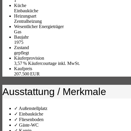
1
Küche
Einbauküche
Heizungsart
Zentralheizung
Wesentlicher Energieträger
Gas
Baujahr
1975
Zustand
gepflegt
Käufer­provision
3,57 % Käufercourtage inkl. MwSt.
Kaufpreis
207.500 EUR
Ausstattung / Merkmale
✓ Außenstellplatz
✓ Einbauküche
✓ Fliesenboden
✓ Gäste-WC
✓ Kamin