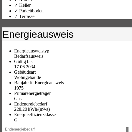
✓ Keller
✓ Parkettboden
✓ Terrasse
Energieausweis
Energieausweistyp
Bedarfs­ausweis
Gültig bis
17.06.2034
Gebäudeart
Wohngebäude
Baujahr lt. Energieausweis
1975
Primärenergieträger
Gas
Endenergie­bedarf
228,20 kWh/(m²·a)
Energie­effizienz­klasse
G
Endenergiebedarf