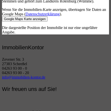
Stemmen und gehört zum Landkreis Rotenburg (Wümme).
Wenn Sie die Immobilien-Karte anzeigen, übertragen Sie Daten an
Google Maps (
Datenschutzerklärung
).
Google Maps Karte anzeigen
Die dargestellte Position der Immobilie ist nur eine ungefähre
Angabe.
ImmobilienKontor
Zevener Str. 3
27383 Scheeßel
04263 93 00 - 0
04263 93 00 - 20
info@immobilien-kontor.de
Wir freuen uns auf Sie!