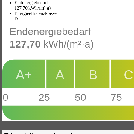
Endenergie­bedarf
127,70 kWh/(m²·a)
Energie­effizienz­klasse
D
Endenergiebedarf
127,70
kWh/(m²·a)
A+
A
B
C
0
25
50
75