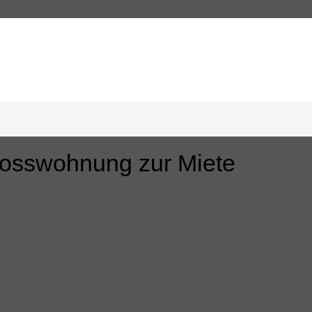
swohnung in zentrumsnaher Lage v
osswohnung zur Miete