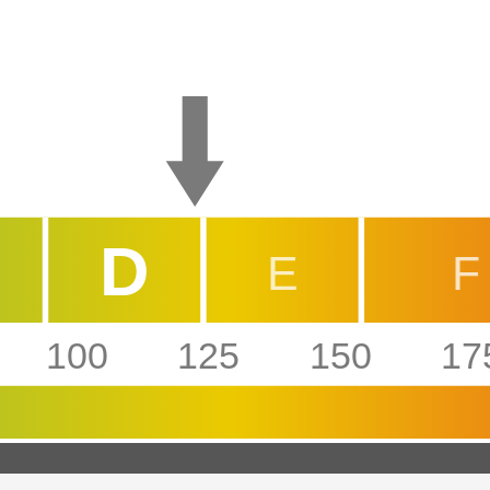
D
E
F
100
125
150
17