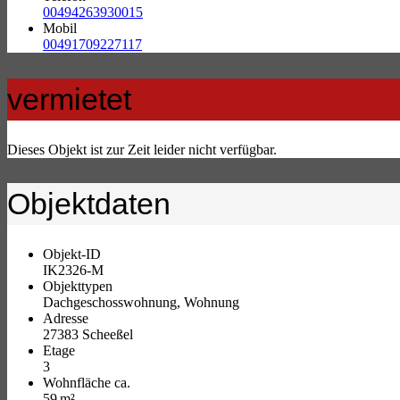
00494263930015
Mobil
00491709227117
vermietet
Dieses Objekt ist zur Zeit leider nicht verfügbar.
Objektdaten
Objekt-ID
IK2326-M
Objekttypen
Dachgeschosswohnung, Wohnung
Adresse
27383 Scheeßel
Etage
3
Wohnfläche ca.
59 m²