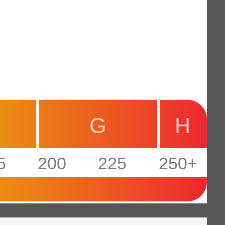
G
H
5
200
225
250+