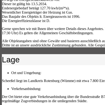
Dieser ist gültig bis 13.5.2034.
Endenergiebedarf beträgt 127.70 kwh/(m²*a).
Wesentlicher Energieträger der Heizung ist Gas.
Das Baujahr des Objekts lt. Energieausweis ist 1996.
Die Energieeffizienzklasse ist D.
Gerne sprechen wir mit Ihnen über weitere Details dieses Angebotes
17:30 Uhr) Es gelten die Allgemeinen Geschäftsbedingungen.
Alle Objektangaben sind ohne Gewähr und basieren ausschließlich auf
Dritte ist an unsere ausdrückliche Zustimmung gebunden. Alle Gespr
Lage
Ort und Umgebung:
Scheeßel liegt im Landkreis Rotenburg (Wümme) mit etwa 7.800 Ei
Verkehrsanbindung:
Der Ort bietet eine gute Verkehrsanbindung über die Bundesstraße 
regelmäßige Zugverbindungen in die umliegenden Städte.