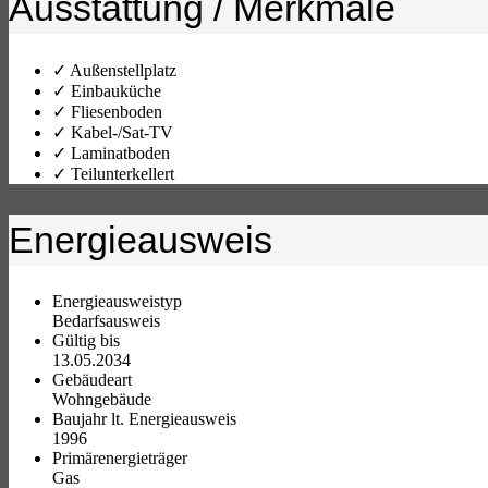
Ausstattung / Merkmale
✓ Außenstellplatz
✓ Einbauküche
✓ Fliesenboden
✓ Kabel-/Sat-TV
✓ Laminatboden
✓ Teilunterkellert
Energieausweis
Energieausweistyp
Bedarfs­ausweis
Gültig bis
13.05.2034
Gebäudeart
Wohngebäude
Baujahr lt. Energieausweis
1996
Primärenergieträger
Gas