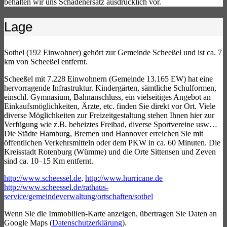
behalten wir uns Schadenersatz ausdrücklich vor.
Lage
Sothel (192 Einwohner) gehört zur Gemeinde Scheeßel und ist ca. 7
km von Scheeßel entfernt.
Scheeßel mit 7.228 Einwohnern (Gemeinde 13.165 EW) hat eine
hervorragende Infrastruktur. Kindergärten, sämtliche Schulformen,
einschl. Gymnasium, Bahnanschluss, ein vielseitiges Angebot an
Einkaufsmöglichkeiten, Ärzte, etc. finden Sie direkt vor Ort. Viele
diverse Möglichkeiten zur Freizeitgestaltung stehen Ihnen hier zur
Verfügung wie z.B. beheiztes Freibad, diverse Sportvereine usw…
Die Städte Hamburg, Bremen und Hannover erreichen Sie mit
öffentlichen Verkehrsmitteln oder dem PKW in ca. 60 Minuten. Die
Kreisstadt Rotenburg (Wümme) und die Orte Sittensen und Zeven
sind ca. 10–15 Km entfernt.
http://www.scheessel.de
,
http://www.hurricane.de
http://www.scheessel.de/rathaus-
service/gemeindeverwaltung/ortschaften/sothel
Wenn Sie die Immobilien-Karte anzeigen, übertragen Sie Daten an
Google Maps (
Datenschutzerklärung
).