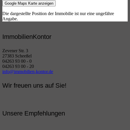
Google Maps Karte anzeigen
Die dargestellte Position der Immobilie ist nur eine ungefähre
Angabe.
ImmobilienKontor
Zevener Str. 3
27383 Scheeßel
04263 93 00 - 0
04263 93 00 - 20
info@immobilien-kontor.de
Wir freuen uns auf Sie!
Unsere Empfehlungen