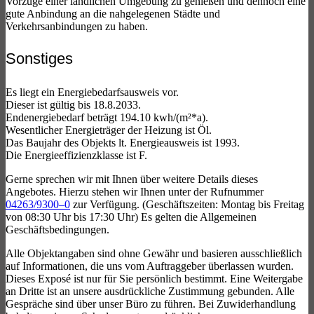
Vorzüge einer ländlichen Umgebung zu genießen und dennoch eine
gute Anbindung an die nahgelegenen Städte und
Verkehrsanbindungen zu haben.
Sonstiges
Es liegt ein Energiebedarfsausweis vor.
Dieser ist gültig bis 18.8.2033.
Endenergiebedarf beträgt 194.10 kwh/(m²*a).
Wesentlicher Energieträger der Heizung ist Öl.
Das Baujahr des Objekts lt. Energieausweis ist 1993.
Die Energieeffizienzklasse ist F.
Gerne sprechen wir mit Ihnen über weitere Details dieses
Angebotes. Hierzu stehen wir Ihnen unter der Rufnummer
04263/9300–0
zur Verfügung. (Geschäftszeiten: Montag bis Freitag
von 08:30 Uhr bis 17:30 Uhr) Es gelten die Allgemeinen
Geschäftsbedingungen.
Alle Objektangaben sind ohne Gewähr und basieren ausschließlich
auf Informationen, die uns vom Auftraggeber überlassen wurden.
Dieses Exposé ist nur für Sie persönlich bestimmt. Eine Weitergabe
an Dritte ist an unsere ausdrückliche Zustimmung gebunden. Alle
Gespräche sind über unser Büro zu führen. Bei Zuwiderhandlung