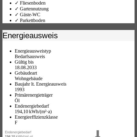
✓ Fliesenboden
✓ Gartennutzung
✓ Gäste-WC
✓ Parkettboden
Energieausweis
Energieausweistyp
Bedarfs­ausweis
Gültig bis
18.08.2033
Gebäudeart
Wohngebäude
Baujahr lt. Energieausweis
1993
Primärenergieträger
Öl
Endenergie­bedarf
194,10 kWh/(m²·a)
Energie­effizienz­klasse
F
Endenergiebedarf
194,10
kWh/(m²·a)