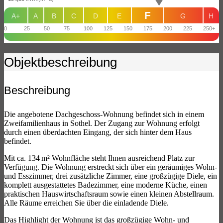
F
A+
A
B
C
D
E
G
H
0
25
50
75
100
125
150
175
200
225
250+
Objekt­beschreibung
Beschreibung
Die angebotene Dachgeschoss-Wohnung befindet sich in einem
Zweifamilienhaus in Sothel. Der Zugang zur Wohnung erfolgt
durch einen überdachten Eingang, der sich hinter dem Haus
befindet.
Mit ca. 134 m² Wohnfläche steht Ihnen ausreichend Platz zur
Verfügung. Die Wohnung erstreckt sich über ein geräumiges Wohn-
und Esszimmer, drei zusätzliche Zimmer, eine großzügige Diele, ein
komplett ausgestattetes Badezimmer, eine moderne Küche, einen
praktischen Hauswirtschaftsraum sowie einen kleinen Abstellraum.
Alle Räume erreichen Sie über die einladende Diele.
Das Highlight der Wohnung ist das großzügige Wohn- und