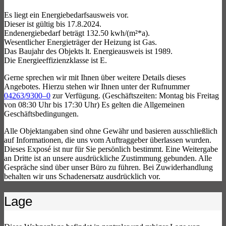
Es liegt ein Energiebedarfsausweis vor.
Dieser ist gültig bis 17.8.2024.
Endenergiebedarf beträgt 132.50 kwh/(m²*a).
Wesentlicher Energieträger der Heizung ist Gas.
Das Baujahr des Objekts lt. Energieausweis ist 1989.
Die Energieeffizienzklasse ist E.
Gerne sprechen wir mit Ihnen über weitere Details dieses
Angebotes. Hierzu stehen wir Ihnen unter der Rufnummer
04263/9300–0
zur Verfügung. (Geschäftszeiten: Montag bis Freitag
von 08:30 Uhr bis 17:30 Uhr) Es gelten die Allgemeinen
Geschäftsbedingungen.
Alle Objektangaben sind ohne Gewähr und basieren ausschließlich
auf Informationen, die uns vom Auftraggeber überlassen wurden.
Dieses Exposé ist nur für Sie persönlich bestimmt. Eine Weitergabe
an Dritte ist an unsere ausdrückliche Zustimmung gebunden. Alle
Gespräche sind über unser Büro zu führen. Bei Zuwiderhandlung
behalten wir uns Schadenersatz ausdrücklich vor.
Lage