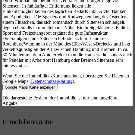
Diese Wohnanlage befindet in zentraler und ruhiger Lage von
Sittensen. In fußläufiger Entfernung liegen alle
Einkaufsmöglichkeiten des täglichen Bedarfs inkl. Ärzte, Banken
und Apotheken. Die Spazier- und Radwege entlang des Osteufers,
einem Flüsschen, das sich romantisch durch Sittensen schlängelt,
liegen ebenfalls in unmittelbarer Nähe. Ein breitgefächertes Kultur-,
Sport und Freizeitangebot ergänzt die gute Infrastruktur.
Die Samtgemeinde Sittensen befindet sich im Landkreis
Rotenburg/Wümme in der Mitte des Elbe-Weser-Dreiecks und liegt
verkehrsgünstig an der A1 zwischen Hamburg und Bremen. In ca.
30 Minuten mit dem Auto erreicht man die Hansestädte, sodass auch
für Pendler mit Arbeitsort Hamburg oder Bremen Sittensen sehr
interessant ist.
Wenn Sie die Immobilien-Karte anzeigen, übertragen Sie Daten an
Google Maps (
Datenschutzerklärung
).
Google Maps Karte anzeigen
Die dargestellte Position der Immobilie ist nur eine ungefähre
Angabe.
ImmobilienKontor