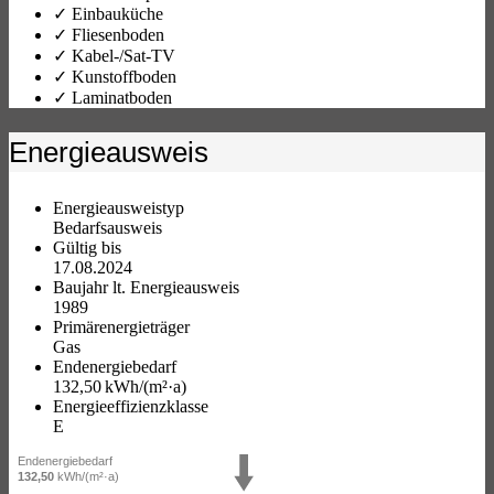
✓ Einbauküche
✓ Fliesenboden
✓ Kabel-/Sat-TV
✓ Kunstoffboden
✓ Laminatboden
Energieausweis
Energieausweistyp
Bedarfs­ausweis
Gültig bis
17.08.2024
Baujahr lt. Energieausweis
1989
Primärenergieträger
Gas
Endenergie­bedarf
132,50 kWh/(m²·a)
Energie­effizienz­klasse
E
Endenergiebedarf
132,50
kWh/(m²·a)