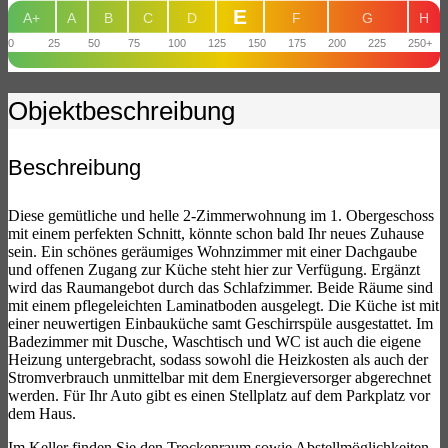
E
A+
A
B
C
D
F
G
H
0
25
50
75
100
125
150
175
200
225
250+
Objekt­beschreibung
Beschreibung
Diese gemütliche und helle 2-Zimmerwohnung im 1. Obergeschoss
mit einem perfekten Schnitt, könnte schon bald Ihr neues Zuhause
sein. Ein schönes geräumiges Wohnzimmer mit einer Dachgaube
und offenen Zugang zur Küche steht hier zur Verfügung. Ergänzt
wird das Raumangebot durch das Schlafzimmer. Beide Räume sind
mit einem pflegeleichten Laminatboden ausgelegt. Die Küche ist mit
einer neuwertigen Einbauküche samt Geschirrspüle ausgestattet. Im
Badezimmer mit Dusche, Waschtisch und WC ist auch die eigene
Heizung untergebracht, sodass sowohl die Heizkosten als auch der
Stromverbrauch unmittelbar mit dem Energieversorger abgerechnet
werden. Für Ihr Auto gibt es einen Stellplatz auf dem Parkplatz vor
dem Haus.
Im Keller finden Sie den Trockenraum sowie Abstellmöglichkeiten