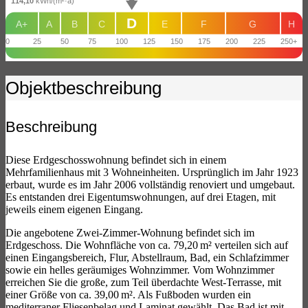
114,10
kWh/(m²·a)
D
A+
A
B
C
E
F
G
H
0
25
50
75
100
125
150
175
200
225
250+
Objekt­beschreibung
Beschreibung
Diese Erdgeschosswohnung befindet sich in einem
Mehrfamilienhaus mit 3 Wohneinheiten. Ursprünglich im Jahr 1923
erbaut, wurde es im Jahr 2006 vollständig renoviert und umgebaut.
Es entstanden drei Eigentumswohnungen, auf drei Etagen, mit
jeweils einem eigenen Eingang.
Die angebotene Zwei-Zimmer-Wohnung befindet sich im
Erdgeschoss. Die Wohnfläche von ca. 79,20 m² verteilen sich auf
einen Eingangsbereich, Flur, Abstellraum, Bad, ein Schlafzimmer
sowie ein helles geräumiges Wohnzimmer. Vom Wohnzimmer
erreichen Sie die große, zum Teil überdachte West-Terrasse, mit
einer Größe von ca. 39,00 m². Als Fußboden wurden ein
mediterraner Fliesenbelag und Laminat gewählt. Das Bad ist mit