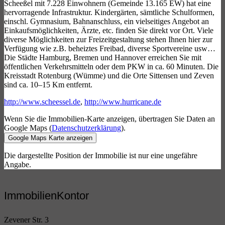
Scheeßel mit 7.228 Einwohnern (Gemeinde 13.165 EW) hat eine
hervorragende Infrastruktur. Kindergärten, sämtliche Schulformen,
einschl. Gymnasium, Bahnanschluss, ein vielseitiges Angebot an
Einkaufsmöglichkeiten, Ärzte, etc. finden Sie direkt vor Ort. Viele
diverse Möglichkeiten zur Freizeitgestaltung stehen Ihnen hier zur
Verfügung wie z.B. beheiztes Freibad, diverse Sportvereine usw…
Die Städte Hamburg, Bremen und Hannover erreichen Sie mit
öffentlichen Verkehrsmitteln oder dem PKW in ca. 60 Minuten. Die
Kreisstadt Rotenburg (Wümme) und die Orte Sittensen und Zeven
sind ca. 10–15 Km entfernt.
http://www.scheessel.de
,
http://www.hurricane.de
Wenn Sie die Immobilien-Karte anzeigen, übertragen Sie Daten an
Google Maps (
Datenschutzerklärung
).
Google Maps Karte anzeigen
Die dargestellte Position der Immobilie ist nur eine ungefähre
Angabe.
ImmobilienKontor
Zevener Str. 3