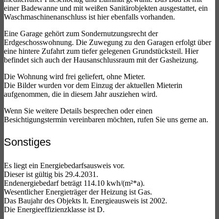
einer Badewanne und mit weißen Sanitärobjekten ausgestattet, ein
Waschmaschinenanschluss ist hier ebenfalls vorhanden.
Eine Garage gehört zum Sondernutzungsrecht der
Erdgeschosswohnung. Die Zuwegung zu den Garagen erfolgt über
eine hintere Zufahrt zum tiefer gelegenen Grundstücksteil. Hier
befindet sich auch der Hausanschlussraum mit der Gasheizung.
Die Wohnung wird frei geliefert, ohne Mieter.
Die Bilder wurden vor dem Einzug der aktuellen Mieterin
aufgenommen, die in diesem Jahr ausziehen wird.
Wenn Sie weitere Details besprechen oder einen
Besichtigungstermin vereinbaren möchten, rufen Sie uns gerne an.
Sonstiges
Es liegt ein Energiebedarfsausweis vor.
Dieser ist gültig bis 29.4.2031.
Endenergiebedarf beträgt 114.10 kwh/(m²*a).
Wesentlicher Energieträger der Heizung ist Gas.
Das Baujahr des Objekts lt. Energieausweis ist 2002.
Die Energieeffizienzklasse ist D.