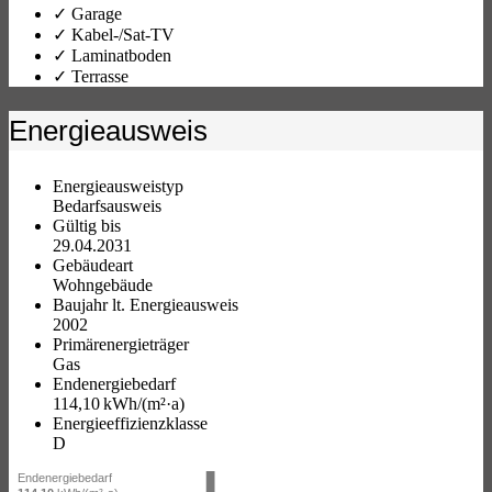
✓ Garage
✓ Kabel-/Sat-TV
✓ Laminatboden
✓ Terrasse
Energieausweis
Energieausweistyp
Bedarfs­ausweis
Gültig bis
29.04.2031
Gebäudeart
Wohngebäude
Baujahr lt. Energieausweis
2002
Primärenergieträger
Gas
Endenergie­bedarf
114,10 kWh/(m²·a)
Energie­effizienz­klasse
D
Endenergiebedarf