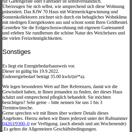
für Gartengeräte oder Fahrräder ist selbstverständlich.
Überzeugen Sie sich selbst, wie ansprechend sich diese Wohnung
präsentiert. Das KfW 70 Haus mit Wärmerückgewinnung und
Sonnenkollektoren zeichnet sich durch ein behagliches Wohnklima
mit niedrigen Energiekosten aus und schont somit Ihren Geldbeutel.
Genießen Sie die Erdgeschosswohnung mit eigenem Gartenanteil
und erleben Sie rundherum die schöne Natur des Weichelsees und
die vielen Freizeitmöglichkeiten.
Sonstiges
Es liegt ein Energiebedarfsausweis vor.
Dieser ist gültig bis 19.9.2022.
Endenergiebedarf beträgt 35.00 kwh/(m²*a).
Wir legen besonderen Wert auf Ihre Referenzen, damit wir die
Gewissheit haben, in Ihnen jemanden zu finden, der dieses Haus
schätzt und entsprechend pfleglich behandelt. Sie möchten
besichtigen? Sehr gerne – bitte nennen Sie uns 1 bis 3
Terminwünsche.
Gerne sprechen wir mit Ihnen über weitere Details dieses
Angebotes. Hierzu stehen wir Ihnen jederzeit unter der Rufnummer
04263/9300–0
zur Verfügung. (auch abends und am Wochenende)
.Es gelten die Allgemeinen Geschäftsbedingungen.