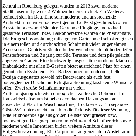
Zentral in Rotenburg gelegen wurden in 2013 zwei moderne
Stadthäuser mit jeweils 2 Wohneinheiten errichtet. Ein Weiteres
befindet sich im Bau. Eine sehr moderne und ansprechende
Architektur mit einer hochwertigen und äußerst geschmackvollen
Ausstattung erwartet Sie hier. Getrennte Eingänge, individuell
gestaltete Terrassen- bzw. Balkonbereiche wahren die Privatsphäre.
Die Erdgeschosswohnung mit eigenem Gartenanteil selbst zeigt sich
in einem tollen und durchdachten Schnitt mit vielen angenehmen
Accessoires. Genießen Sie den hellen Wohnbereich mit bodentiefen
Fensterfronten und Zugang zur Süd-Terrasse und dem pflegeleicht
angelegten Garten. Eine hochwertig ausgestattete moderne Marken-
Einbauküche mit allen E-Geräten bietet ausreichend Platz für einen
gemütlichen Essbereich. Ein Badezimmer im modernen, hellen
Design ausgestattet sowohl mit Badewanne als auch fast
bodengleicher Dusche mit Echtglasabtrennung lässt keine Wünsche
offen. Zwei große Schlafzimmer mit vielen
Aufteilungsmöglichkeiten ermöglichen zahlreiche Optionen. Im
Hauswirtschaftsraum ist neben der eigenen Heizungsanlage
ausreichend Platz für Waschmaschine, Trockner etc. Ein separates
Gäste-WC unterstreicht auch hier die Exklusivität dieser Wohnung.
Edle Fußbodenbeläge aus großen Feinsteinzeugfliesen bzw.
hochwertigen Designerplanken im Wohn- und Schlafbereich sowie
moderne weiße Innentüren bilden weitere Attribute dieser
Erdgeschosswohnung. Ein Carport mit angrenzendem Abstellraum