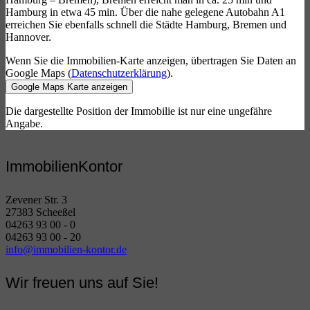
Hamburg in etwa 45 min. Über die nahe gelegene Autobahn A1
erreichen Sie ebenfalls schnell die Städte Hamburg, Bremen und
Hannover.
Wenn Sie die Immobilien-Karte anzeigen, übertragen Sie Daten an
Google Maps (
Datenschutzerklärung
).
Google Maps Karte anzeigen
Die dargestellte Position der Immobilie ist nur eine ungefähre
Angabe.
ImmobilienKontor
Zevener Str. 3
27383 Scheeßel
04263 93 00 - 0
04263 93 00 - 20
info@immobilien-kontor.de
Wir freuen uns auf Sie!