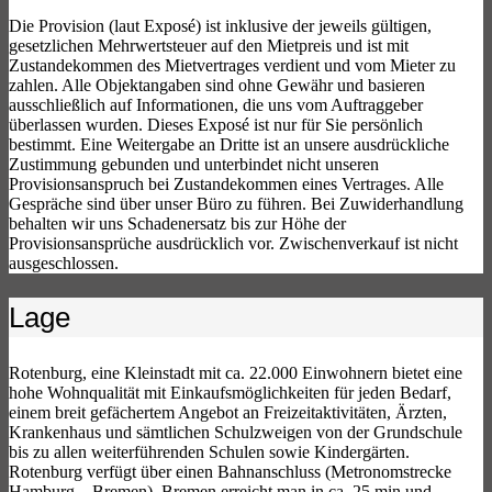
Die Provision (laut Exposé) ist inklusive der jeweils gültigen,
gesetzlichen Mehrwertsteuer auf den Mietpreis und ist mit
Zustandekommen des Mietvertrages verdient und vom Mieter zu
zahlen. Alle Objektangaben sind ohne Gewähr und basieren
ausschließlich auf Informationen, die uns vom Auftraggeber
überlassen wurden. Dieses Exposé ist nur für Sie persönlich
bestimmt. Eine Weitergabe an Dritte ist an unsere ausdrückliche
Zustimmung gebunden und unterbindet nicht unseren
Provisionsanspruch bei Zustandekommen eines Vertrages. Alle
Gespräche sind über unser Büro zu führen. Bei Zuwiderhandlung
behalten wir uns Schadenersatz bis zur Höhe der
Provisionsansprüche ausdrücklich vor. Zwischenverkauf ist nicht
ausgeschlossen.
Lage
Rotenburg, eine Kleinstadt mit ca. 22.000 Einwohnern bietet eine
hohe Wohnqualität mit Einkaufsmöglichkeiten für jeden Bedarf,
einem breit gefächertem Angebot an Freizeitaktivitäten, Ärzten,
Krankenhaus und sämtlichen Schulzweigen von der Grundschule
bis zu allen weiterführenden Schulen sowie Kindergärten.
Rotenburg verfügt über einen Bahnanschluss (Metronomstrecke
Hamburg – Bremen), Bremen erreicht man in ca. 25 min und