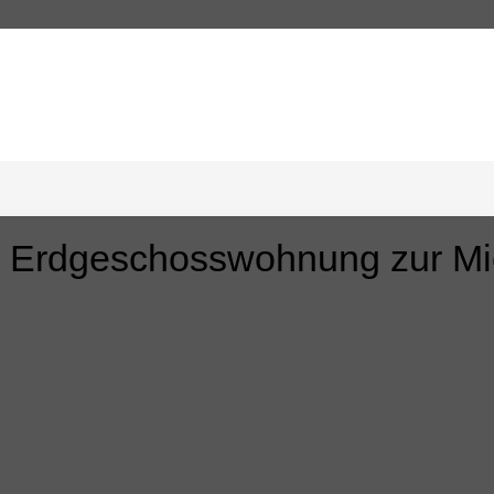
wohnung (ca. 120 m²) in Abbendor
, Erdgeschosswohnung zur Mi