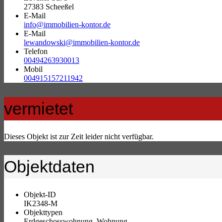
27383 Scheeßel
E-Mail
info@immobilien-kontor.de
E-Mail
lewandowski@immobilien-kontor.de
Telefon
00494263930013
Mobil
004915157211942
vermietet
Dieses Objekt ist zur Zeit leider nicht verfügbar.
Objektdaten
Objekt-ID
IK2348-M
Objekttypen
Erdgeschosswohnung, Wohnung