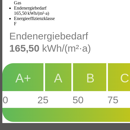
Gas
Endenergie­bedarf
165,50 kWh/(m²·a)
Energie­effizienz­klasse
F
Endenergiebedarf
165,50
kWh/(m²·a)
A+
A
B
C
0
25
50
75