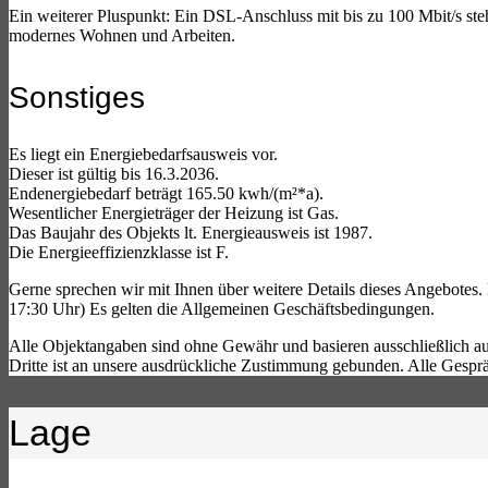
Ein weiterer Pluspunkt: Ein DSL-Anschluss mit bis zu 100 Mbit/s steh
modernes Wohnen und Arbeiten.
Sonstiges
Es liegt ein Energiebedarfsausweis vor.
Dieser ist gültig bis 16.3.2036.
Endenergiebedarf beträgt 165.50 kwh/(m²*a).
Wesentlicher Energieträger der Heizung ist Gas.
Das Baujahr des Objekts lt. Energieausweis ist 1987.
Die Energieeffizienzklasse ist F.
Gerne sprechen wir mit Ihnen über weitere Details dieses Angebotes
17:30 Uhr) Es gelten die Allgemeinen Geschäftsbedingungen.
Alle Objektangaben sind ohne Gewähr und basieren ausschließlich auf
Dritte ist an unsere ausdrückliche Zustimmung gebunden. Alle Gespr
Lage