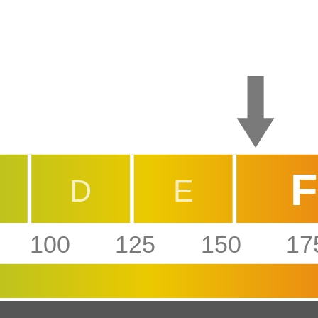
F
D
E
100
125
150
17