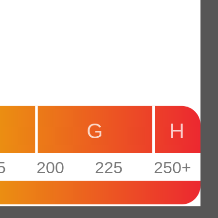
G
H
5
200
225
250+