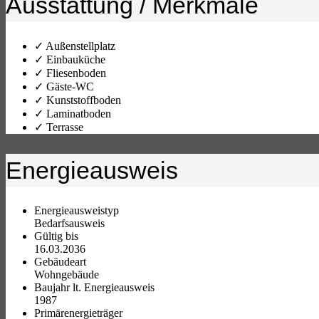
Ausstattung / Merkmale
✓ Außenstellplatz
✓ Einbauküche
✓ Fliesenboden
✓ Gäste-WC
✓ Kunststoffboden
✓ Laminatboden
✓ Terrasse
Energieausweis
Energieausweistyp
Bedarfs­ausweis
Gültig bis
16.03.2036
Gebäudeart
Wohngebäude
Baujahr lt. Energieausweis
1987
Primärenergieträger