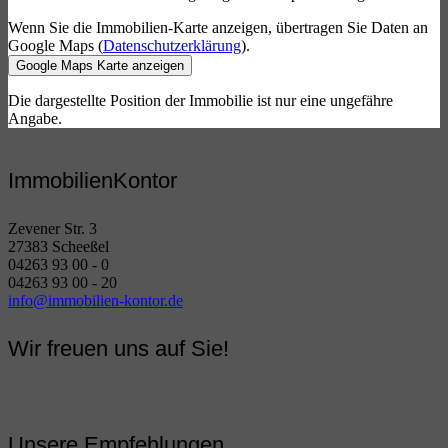
Wenn Sie die Immobilien-Karte anzeigen, übertragen Sie Daten an
Google Maps (
Datenschutzerklärung
).
Google Maps Karte anzeigen
Die dargestellte Position der Immobilie ist nur eine ungefähre
Angabe.
ImmobilienKontor
Zevener Str. 3
27383 Scheeßel
04263 93 00 - 0
04263 93 00 - 20
info@immobilien-kontor.de
Wir freuen uns auf Sie!
Unsere Empfehlungen