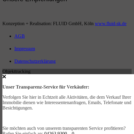
Konzeption + Realisation: FLUID GmbH, Köln
www.fluid-sk.de
AGB
Impressum
Datenschutzerklärung
Objekttracking
Unser Transparenz-Service für Verkäufer:
Verfolgen Sie hier in Echtzeit alle Aktivitäten, die dem Verkauf Ihrer
Immobilie dienen wie Interessentenanfragen, Emails, Telefonate und
Besichtigungen.
Sie möchten auch von unserem transparenten Service profitieren?
Rufen Sie einfach an:
04263 9300 – 0