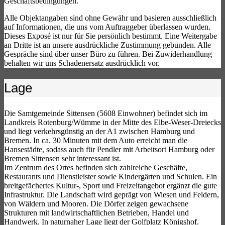
Geschäftsbedingungen.
Alle Objektangaben sind ohne Gewähr und basieren ausschließlich
auf Informationen, die uns vom Auftraggeber überlassen wurden.
Dieses Exposé ist nur für Sie persönlich bestimmt. Eine Weitergabe
an Dritte ist an unsere ausdrückliche Zustimmung gebunden. Alle
Gespräche sind über unser Büro zu führen. Bei Zuwiderhandlung
behalten wir uns Schadenersatz ausdrücklich vor.
Lage
Die Samtgemeinde Sittensen (5608 Einwohner) befindet sich im
Landkreis Rotenburg/Wümme in der Mitte des Elbe-Weser-Dreiecks
und liegt verkehrsgünstig an der A1 zwischen Hamburg und
Bremen. In ca. 30 Minuten mit dem Auto erreicht man die
Hansestädte, sodass auch für Pendler mit Arbeitsort Hamburg oder
Bremen Sittensen sehr interessant ist.
Im Zentrum des Ortes befinden sich zahlreiche Geschäfte,
Restaurants und Dienstleister sowie Kindergärten und Schulen. Ein
breitgefächertes Kultur-, Sport und Freizeitangebot ergänzt die gute
Infrastruktur. Die Landschaft wird geprägt von Wiesen und Feldern,
von Wäldern und Mooren. Die Dörfer zeigen gewachsene
Strukturen mit landwirtschaftlichen Betrieben, Handel und
Handwerk. In naturnaher Lage liegt der Golfplatz Königshof.