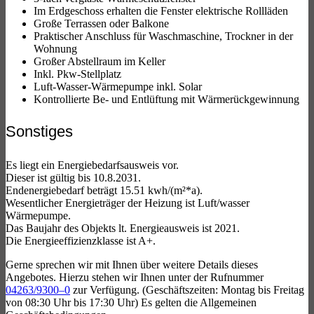
Im Erdgeschoss erhalten die Fenster elektrische Rollläden
Große Terrassen oder Balkone
Praktischer Anschluss für Waschmaschine, Trockner in der
Wohnung
Großer Abstellraum im Keller
Inkl. Pkw-Stellplatz
Luft-Wasser-Wärmepumpe inkl. Solar
Kontrollierte Be- und Entlüftung mit Wärmerückgewinnung
Sonstiges
Es liegt ein Energiebedarfsausweis vor.
Dieser ist gültig bis 10.8.2031.
Endenergiebedarf beträgt 15.51 kwh/(m²*a).
Wesentlicher Energieträger der Heizung ist Luft/wasser
Wärmepumpe.
Das Baujahr des Objekts lt. Energieausweis ist 2021.
Die Energieeffizienzklasse ist A+.
Gerne sprechen wir mit Ihnen über weitere Details dieses
Angebotes. Hierzu stehen wir Ihnen unter der Rufnummer
04263/9300–0
zur Verfügung. (Geschäftszeiten: Montag bis Freitag
von 08:30 Uhr bis 17:30 Uhr) Es gelten die Allgemeinen