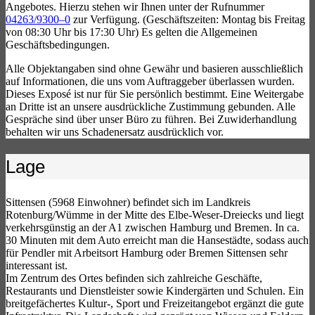
Angebotes. Hierzu stehen wir Ihnen unter der Rufnummer
04263/9300–0
zur Verfügung. (Geschäftszeiten: Montag bis Freitag
von 08:30 Uhr bis 17:30 Uhr) Es gelten die Allgemeinen
Geschäftsbedingungen.
Alle Objektangaben sind ohne Gewähr und basieren ausschließlich
auf Informationen, die uns vom Auftraggeber überlassen wurden.
Dieses Exposé ist nur für Sie persönlich bestimmt. Eine Weitergabe
an Dritte ist an unsere ausdrückliche Zustimmung gebunden. Alle
Gespräche sind über unser Büro zu führen. Bei Zuwiderhandlung
behalten wir uns Schadenersatz ausdrücklich vor.
Lage
Sittensen (5968 Einwohner) befindet sich im Landkreis
Rotenburg/Wümme in der Mitte des Elbe-Weser-Dreiecks und liegt
verkehrsgünstig an der A1 zwischen Hamburg und Bremen. In ca.
30 Minuten mit dem Auto erreicht man die Hansestädte, sodass auch
für Pendler mit Arbeitsort Hamburg oder Bremen Sittensen sehr
interessant ist.
Im Zentrum des Ortes befinden sich zahlreiche Geschäfte,
Restaurants und Dienstleister sowie Kindergärten und Schulen. Ein
breitgefächertes Kultur-, Sport und Freizeitangebot ergänzt die gute