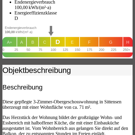
Endenergie­verbrauch
100,00 kWh/(m²·a)
Energie­effizienz­klasse
D
Endenergieverbrauch
100,00
kWh/(m²·a)
D
A+
A
B
C
E
F
G
H
0
25
50
75
100
125
150
175
200
225
250+
Objekt­beschreibung
Beschreibung
Diese gepflegte 3-Zimmer-Obergeschosswohnung in Sittensen
überzeugt mit einer Wohnfläche von ca. 71 m².
Das Herzstück der Wohnung bildet der großzügige Wohn- und
Essbereich mit halboffener Küche, die mit einer Einbauküche
ausgestattet ist. Vom Wohnbereich aus gelangen Sie direkt auf den
Balkon, der zu entspannten Stunden im Freien einlädt.