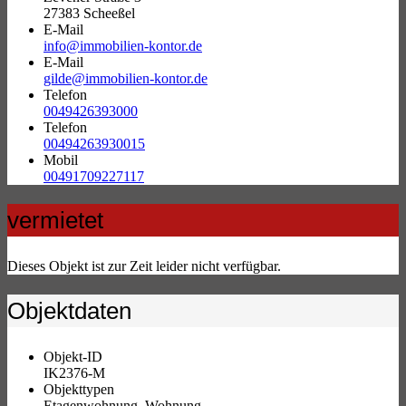
27383 Scheeßel
E-Mail
info@immobilien-kontor.de
E-Mail
gilde@immobilien-kontor.de
Telefon
0049426393000
Telefon
00494263930015
Mobil
00491709227117
vermietet
Dieses Objekt ist zur Zeit leider nicht verfügbar.
Objektdaten
Objekt-ID
IK2376-M
Objekttypen
Etagenwohnung, Wohnung