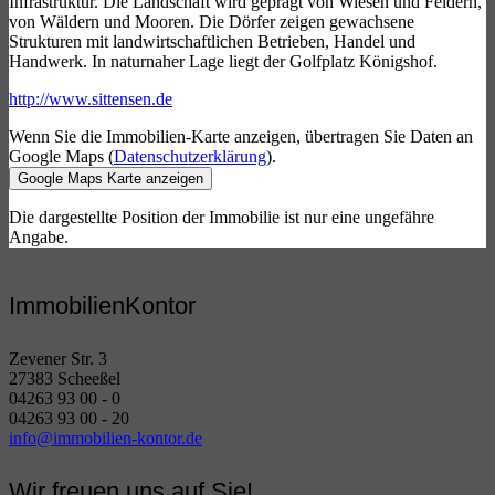
Infrastruktur. Die Landschaft wird geprägt von Wiesen und Feldern,
von Wäldern und Mooren. Die Dörfer zeigen gewachsene
Strukturen mit landwirtschaftlichen Betrieben, Handel und
Handwerk. In naturnaher Lage liegt der Golfplatz Königshof.
http://www.sittensen.de
Wenn Sie die Immobilien-Karte anzeigen, übertragen Sie Daten an
Google Maps (
Datenschutzerklärung
).
Google Maps Karte anzeigen
Die dargestellte Position der Immobilie ist nur eine ungefähre
Angabe.
ImmobilienKontor
Zevener Str. 3
27383 Scheeßel
04263 93 00 - 0
04263 93 00 - 20
info@immobilien-kontor.de
Wir freuen uns auf Sie!