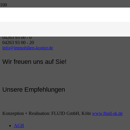
ImmobilienKontor
Zevener Str. 3
27383 Scheeßel
04263 93 00 - 0
04263 93 00 - 20
info@immobilien-kontor.de
Wir freuen uns auf Sie!
Unsere Empfehlungen
Konzeption + Realisation: FLUID GmbH, Köln
www.fluid-sk.de
AGB