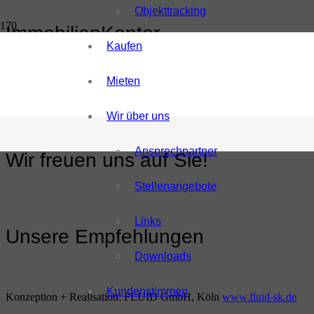
Objekttracking
ImmobilienKontor
Kaufen
Zevener Str. 3
Mieten
27383 Scheeßel
04263 93 00 - 0
04263 93 00 - 20
Wir über uns
info@immobilien-kontor.de
Ansprechpartner
Wir freuen uns auf Sie!
Stellenangebote
Links
Unsere Empfehlungen
Downloads
Kundenstimmen
Konzeption + Realisation: FLUID GmbH, Köln
www.fluid-sk.de