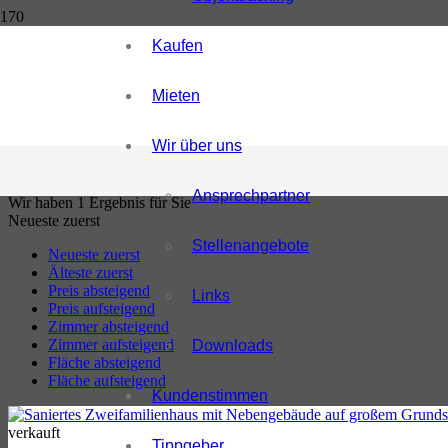
Kaufen
Mieten
1 TREFFER ANZEIGEN
Suche zurücksetzen
Wir über uns
Ansprechpartner
Wir haben 1 Ergebnis für Sie
Neueste zuerst
Stellenangebote
Neueste zuerst
Älteste zuerst
Preis absteigend
Links
Preis aufsteigend
Zimmer absteigend
Zimmer aufsteigend
Downloads
Fläche absteigend
Fläche aufsteigend
Kundenstimmen
verkauft
Tippgeber