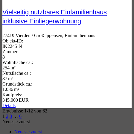
Vielseitig nutzbares Einfamilienhaus
inklusive Einliegerwohnung
27419 Vierden / Groß Ippensen, Einfamilienhaus
Objekt-ID:
IK2245-N
Zimmer:
8
Wohnfläche ca.:
254 m²
Nutzfläche ca.:
87 m²
Grund­stück ca.:
1.086 m²
Kaufpreis:
345.000 EUR
Details
Ergebnisse 1-12 von 62
1
2
3
…
6
Neueste zuerst
Neueste zuerst