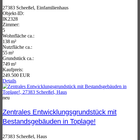
27383 Scheeßel, Einfamilienhaus
Objekt-ID:
IK2328
Zimmer:
5
Wohnfläche ca.:
138 m²
Nutzfläche ca.:
55 m²
Grund­stück ca.:
749 m²
Kaufpreis:
249.500 EUR
Details
neu
Zentrales Entwicklungsgrundstück mit
Bestandsgebäuden in Toplage!
27383 Scheeßel, Haus