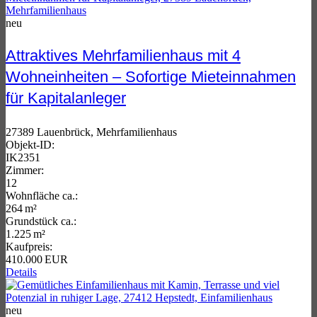
neu
Attraktives Mehrfamilienhaus mit 4
Wohneinheiten – Sofortige Mieteinnahmen
für Kapitalanleger
27389 Lauenbrück, Mehrfamilienhaus
Objekt-ID:
IK2351
Zimmer:
12
Wohnfläche ca.:
264 m²
Grund­stück ca.:
1.225 m²
Kaufpreis:
410.000 EUR
Details
neu