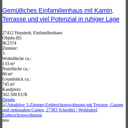
Gemütliches Einfamilienhaus mit Kamin,
Terrasse und viel Potenzial in ruhiger Lage
27412 Hepstedt, Einfamilienhaus
Objekt-ID:
IK2374
Zimmer:
3
Wohnfläche ca.:
133 m²
Nutzfläche ca.:
80 m²
Grund­stück ca.:
745 m²
Kaufpreis:
362.500 EUR
Details
neu