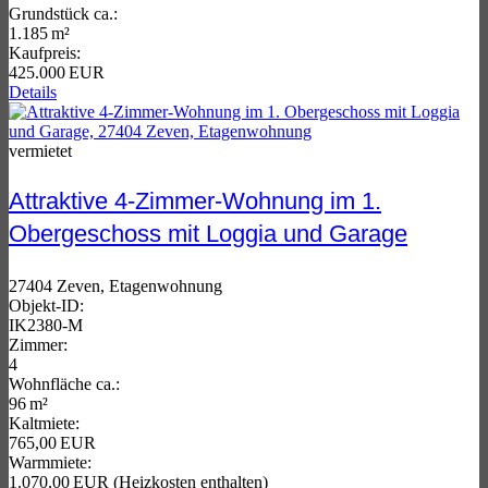
Grund­stück ca.:
1.185 m²
Kaufpreis:
425.000 EUR
Details
vermietet
Attraktive 4-Zimmer-Wohnung im 1.
Obergeschoss mit Loggia und Garage
27404 Zeven, Etagenwohnung
Objekt-ID:
IK2380-M
Zimmer:
4
Wohnfläche ca.:
96 m²
Kaltmiete:
765,00 EUR
Warmmiete:
1.070,00 EUR (Heizkosten enthalten)