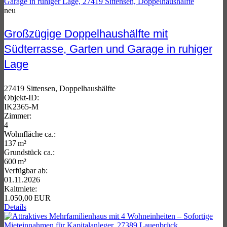
neu
Großzügige Doppelhaushälfte mit
Südterrasse, Garten und Garage in ruhiger
Lage
27419 Sittensen, Doppelhaushälfte
Objekt-ID:
IK2365-M
Zimmer:
4
Wohnfläche ca.:
137 m²
Grund­stück ca.:
600 m²
Verfügbar ab:
01.11.2026
Kaltmiete:
1.050,00 EUR
Details