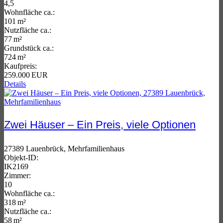
4,5
Wohnfläche ca.:
101 m²
Nutzfläche ca.:
77 m²
Grund­stück ca.:
724 m²
Kaufpreis:
259.000 EUR
Details
Zwei Häuser – Ein Preis, viele Optionen
27389 Lauenbrück, Mehrfamilienhaus
Objekt-ID:
IK2169
Zimmer:
10
Wohnfläche ca.:
318 m²
Nutzfläche ca.:
58 m²