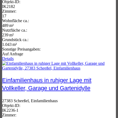
Objekt-ID:
IK2182
Zimmer:
17
Wohnfläche ca.:
489 m²
Nutzfläche ca.:
239 m²
Grund­stück ca.:
1.043 m²
Sonstige Preisangaben:
Auf Anfrage
Details
Einfamilienhaus in ruhiger Lage mit
Vollkeller, Garage und Gartenidylle
27383 Scheeßel, Einfamilienhaus
Objekt-ID:
IK2236-1
Zimmer: