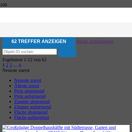
62 TREFFER ANZEIGEN
Suche zurücksetzen
Ergebnisse 1-12 von 62
1
2
3
…
6
Neueste zuerst
Neueste zuerst
Älteste zuerst
Preis absteigend
Preis aufsteigend
Zimmer absteigend
Zimmer aufsteigend
Fläche absteigend
Fläche aufsteigend