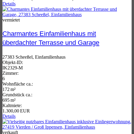
Details
vermietet
Charmantes Einfamilienhaus mit
überdachter Terrasse und Garage
27383 Scheeßel, Einfamilienhaus
Objekt-ID:
IK2329-M
Zimmer:
6
Wohnfläche ca.:
172 m²
Grund­stück ca.:
695 m²
Kaltmiete:
1.300,00 EUR
Details
verkauft