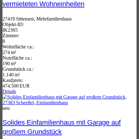
vermieteten Wohneinheiten
27419 Sittensen, Mehrfamilienhaus
Objekt-ID:
IK2365
Zimmer:
8
Wohnfläche ca.:
274 m²
Nutzfläche ca.:
190 m²
Grund­stück ca.:
1.140 m²
Kaufpreis:
474.500 EUR
Details
neu
Solides Einfamilienhaus mit Garage auf
großem Grundstück