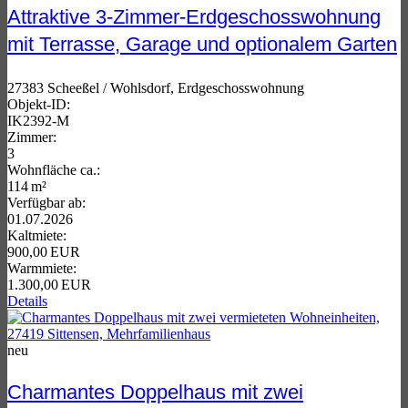
Attraktive 3-Zimmer-Erdgeschosswohnung
mit Terrasse, Garage und optionalem Garten
27383 Scheeßel / Wohlsdorf, Erdgeschosswohnung
Objekt-ID:
IK2392-M
Zimmer:
3
Wohnfläche ca.:
114 m²
Verfügbar ab:
01.07.2026
Kaltmiete:
900,00 EUR
Warmmiete:
1.300,00 EUR
Details
neu
Charmantes Doppelhaus mit zwei