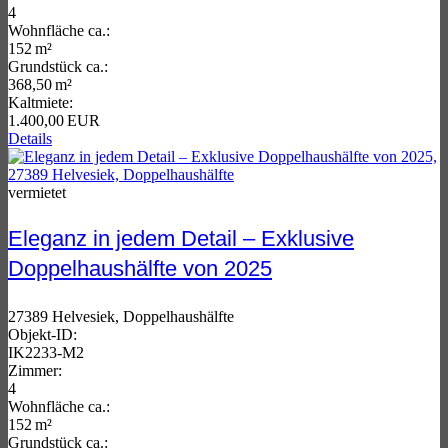
4
Wohnfläche ca.:
152 m²
Grund­stück ca.:
368,50 m²
Kaltmiete:
1.400,00 EUR
Details
vermietet
Eleganz in jedem Detail – Exklusive
Doppelhaushälfte von 2025
27389 Helvesiek, Doppelhaushälfte
Objekt-ID:
IK2233-M2
Zimmer:
4
Wohnfläche ca.:
152 m²
Grund­stück ca.: