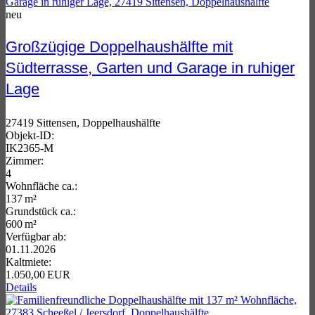
neu
Großzügige Doppelhaushälfte mit
Südterrasse, Garten und Garage in ruhiger
Lage
27419 Sittensen, Doppelhaushälfte
Objekt-ID:
IK2365-M
Zimmer:
4
Wohnfläche ca.:
137 m²
Grund­stück ca.:
600 m²
Verfügbar ab:
01.11.2026
Kaltmiete:
1.050,00 EUR
Details