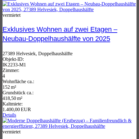
vermietet
Exklusives Wohnen auf zwei Etagen –
Neubau-Doppelhaushälfte von 2025
27389 Helvesiek, Doppelhaushälfte
Objekt-ID:
IK2233-M1
Zimmer:
4
Wohnfläche ca.:
152 m²
Grund­stück ca.:
418,50 m²
Kaltmiete:
1.400,00 EUR
Details
vermietet