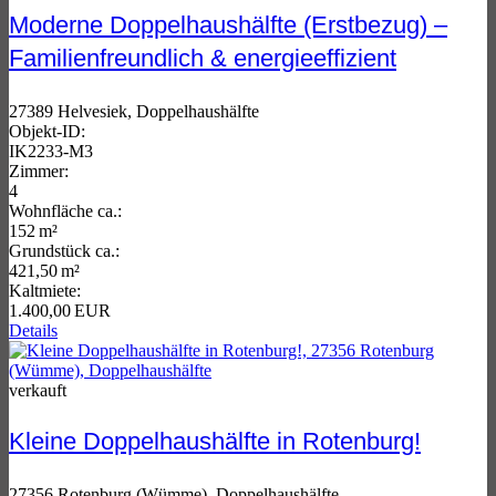
Moderne Doppelhaushälfte (Erstbezug) –
Familienfreundlich & energieeffizient
27389 Helvesiek, Doppelhaushälfte
Objekt-ID:
IK2233-M3
Zimmer:
4
Wohnfläche ca.:
152 m²
Grund­stück ca.:
421,50 m²
Kaltmiete:
1.400,00 EUR
Details
verkauft
Kleine Doppelhaushälfte in Rotenburg!
27356 Rotenburg (Wümme), Doppelhaushälfte