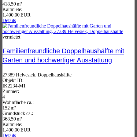
418,50 m²
Kaltmiete:
1.400,00 EUR
Details
vermietet
Familienfreundliche Doppelhaushälfte mit
Garten und hochwertiger Ausstattung
27389 Helvesiek, Doppelhaushälfte
Objekt-ID:
IK2234-M1
Zimmer:
4
Wohnfläche ca.:
152 m²
Grund­stück ca.:
368,50 m²
Kaltmiete:
1.400,00 EUR
Details