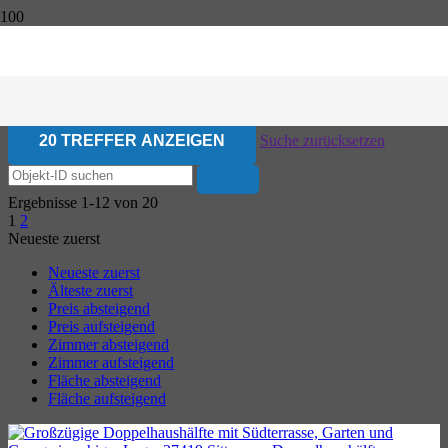
20 TREFFER ANZEIGEN
Suche zurücksetzen
Ergebnisse 1-12 von 20
1
2
Neueste zuerst
Neueste zuerst
Älteste zuerst
Preis absteigend
Preis aufsteigend
Zimmer absteigend
Zimmer aufsteigend
Fläche absteigend
Fläche aufsteigend