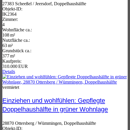
27383 Scheeßel / Jeersdorf, Doppelhaushälfte
Objekt-ID:
IK2364
Zimmer:
4
Wohnfläche ca.:
108 m²
Nutzfläche ca.:
63 m²
Grund­stück ca.:
377 m²
Kaufpreis:
310.000 EUR
Details
vermietet
Einziehen und wohlfühlen: Gepflegte
Doppelhaushälfte in grüner Wohnlage
28870 Ottersberg / Wümmingen, Doppelhaushälfte
Objekt-ID: