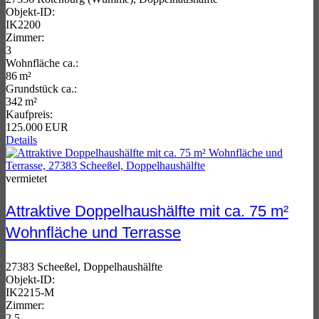
Objekt-ID:
IK2200
Zimmer:
3
Wohnfläche ca.:
86 m²
Grund­stück ca.:
342 m²
Kaufpreis:
125.000 EUR
Details
vermietet
Attraktive Doppelhaushälfte mit ca. 75 m²
Wohnfläche und Terrasse
27383 Scheeßel, Doppelhaushälfte
Objekt-ID:
IK2215-M
Zimmer:
2,5