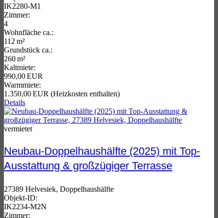
IK2280-M1
Zimmer:
4
Wohnfläche ca.:
112 m²
Grund­stück ca.:
260 m²
Kaltmiete:
990,00 EUR
Warmmiete:
1.350,00 EUR (Heizkosten enthalten)
Details
vermietet
Neubau-Doppelhaushälfte (2025) mit Top-
Ausstattung & großzügiger Terrasse
27389 Helvesiek, Doppelhaushälfte
Objekt-ID:
IK2234-M2N
Zimmer: