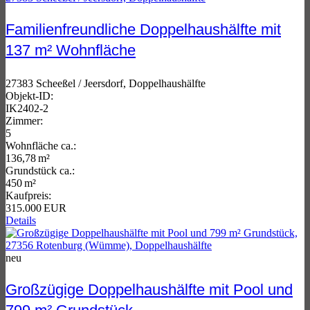
Familienfreundliche Doppelhaushälfte mit
137 m² Wohnfläche
27383 Scheeßel / Jeersdorf, Doppelhaushälfte
Objekt-ID:
IK2402-2
Zimmer:
5
Wohnfläche ca.:
136,78 m²
Grund­stück ca.:
450 m²
Kaufpreis:
315.000 EUR
Details
neu
Großzügige Doppelhaushälfte mit Pool und