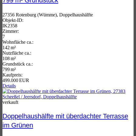
799 m² Grundstück
27356 Rotenburg (Wümme), Doppelhaushälfte
Objekt-ID:
IK2358
Zimmer:
7
Wohnfläche ca.:
142 m²
Nutzfläche ca.:
108 m²
Grund­stück ca.:
799 m²
Kaufpreis:
499.000 EUR
Details
verkauft
Doppelhaushälfte mit überdachter Terrasse
im Grünen