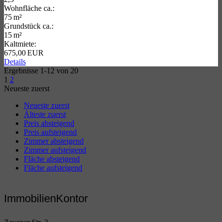
Wohnfläche ca.:
75 m²
Grund­stück ca.:
15 m²
Kaltmiete:
675,00 EUR
Details
Ergebnisse 1-12 von 20
1
2
Neueste zuerst
Neueste zuerst
Älteste zuerst
Preis absteigend
Preis aufsteigend
Zimmer absteigend
Zimmer aufsteigend
Fläche absteigend
Fläche aufsteigend
ImmobilienKontor