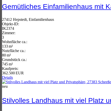
Gemütliches Einfamilienhaus mit Ka
27412 Hepstedt, Einfamilienhaus
Objekt-ID:
IK2374
Zimmer:
3
Wohnfläche ca.:
133 m²
Nutzfläche ca.:
80 m²
Grund­stück ca.:
745 m²
Kaufpreis:
362.500 EUR
Details
neu
Stilvolles Landhaus mit viel Platz 