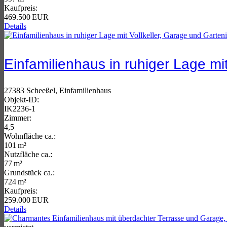
Kaufpreis:
469.500 EUR
Details
Einfamilienhaus in ruhiger Lage mit
27383 Scheeßel, Einfamilienhaus
Objekt-ID:
IK2236-1
Zimmer:
4,5
Wohnfläche ca.:
101 m²
Nutzfläche ca.:
77 m²
Grund­stück ca.:
724 m²
Kaufpreis:
259.000 EUR
Details