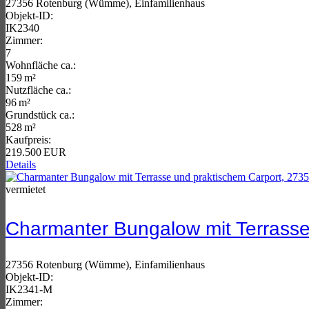
27356 Rotenburg (Wümme), Einfamilienhaus
Objekt-ID:
IK2340
Zimmer:
7
Wohnfläche ca.:
159 m²
Nutzfläche ca.:
96 m²
Grund­stück ca.:
528 m²
Kaufpreis:
219.500 EUR
Details
vermietet
Charmanter Bungalow mit Terrasse
27356 Rotenburg (Wümme), Einfamilienhaus
Objekt-ID:
IK2341-M
Zimmer: