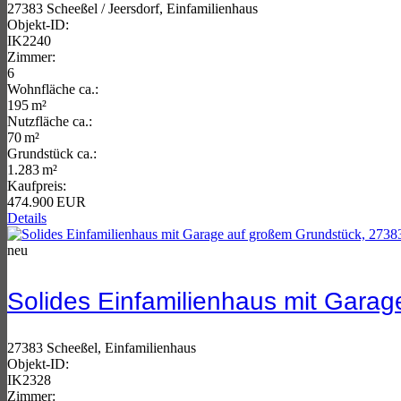
27383 Scheeßel / Jeersdorf, Einfamilienhaus
Objekt-ID:
IK2240
Zimmer:
6
Wohnfläche ca.:
195 m²
Nutzfläche ca.:
70 m²
Grund­stück ca.:
1.283 m²
Kaufpreis:
474.900 EUR
Details
neu
Solides Einfamilienhaus mit Gara
27383 Scheeßel, Einfamilienhaus
Objekt-ID:
IK2328
Zimmer: