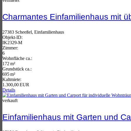
vermietet
Charmantes Einfamilienhaus mit ü
27383 Scheeßel, Einfamilienhaus
Objekt-ID:
IK2329-M
Zimmer:
6
Wohnfläche ca.:
172 m²
Grund­stück ca.:
695 m²
Kaltmiete:
1.300,00 EUR
Details
verkauft
Einfamilienhaus mit Garten und Ca