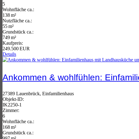
5
Wohnfläche ca.:
138 m²
Nutzfläche ca.:
55 m²
Grund­stück ca.:
749 m²
Kaufpreis:
249.500 EUR
Details
Ankommen & wohlfühlen: Einfamil
27389 Lauenbrück, Einfamilienhaus
Objekt-ID:
IK2250-1
Zimmer:
6
Wohnfläche ca.:
168 m²
Grund­stück ca.:
997 m²