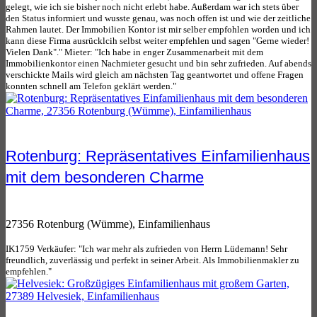
gelegt, wie ich sie bisher noch nicht erlebt habe. Außerdam war ich stets über
den Status informiert und wusste genau, was noch offen ist und wie der zeitliche
Rahmen lautet. Der Immobilien Kontor ist mir selber empfohlen worden und ich
kann diese Firma ausrücklcih selbst weiter empfehlen und sagen "Gerne wieder!
Vielen Dank"." Mieter: "Ich habe in enger Zusammenarbeit mit dem
Immobilienkontor einen Nachmieter gesucht und bin sehr zufrieden. Auf abends
verschickte Mails wird gleich am nächsten Tag geantwortet und offene Fragen
konnten schnell am Telefon geklärt werden."
Rotenburg: Repräsentatives Einfamilienhaus
mit dem besonderen Charme
27356 Rotenburg (Wümme), Einfamilienhaus
IK1759 Verkäufer: "Ich war mehr als zufrieden von Herrn Lüdemann! Sehr
freundlich, zuverlässig und perfekt in seiner Arbeit. Als Immobilienmakler zu
empfehlen."