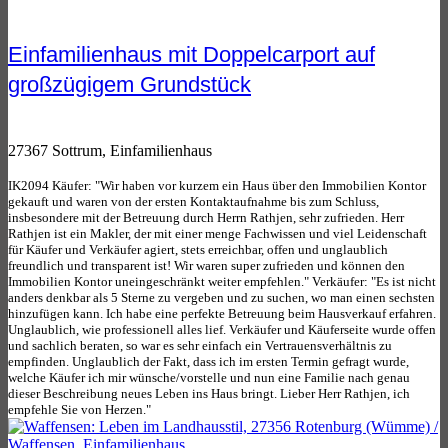
Einfamilienhaus mit Doppelcarport auf
großzügigem Grundstück
27367 Sottrum, Einfamilienhaus
IK2094 Käufer: "Wir haben vor kurzem ein Haus über den Immobilien Kontor
gekauft und waren von der ersten Kontaktaufnahme bis zum Schluss,
insbesondere mit der Betreuung durch Herrn Rathjen, sehr zufrieden. Herr
Rathjen ist ein Makler, der mit einer menge Fachwissen und viel Leidenschaft
für Käufer und Verkäufer agiert, stets erreichbar, offen und unglaublich
freundlich und transparent ist! Wir waren super zufrieden und können den
Immobilien Kontor uneingeschränkt weiter empfehlen." Verkäufer: "Es ist nicht
anders denkbar als 5 Sterne zu vergeben und zu suchen, wo man einen sechsten
hinzufügen kann. Ich habe eine perfekte Betreuung beim Hausverkauf erfahren.
Unglaublich, wie professionell alles lief. Verkäufer und Käuferseite wurde offen
und sachlich beraten, so war es sehr einfach ein Vertrauensverhältnis zu
empfinden. Unglaublich der Fakt, dass ich im ersten Termin gefragt wurde,
welche Käufer ich mir wünsche/vorstelle und nun eine Familie nach genau
dieser Beschreibung neues Leben ins Haus bringt. Lieber Herr Rathjen, ich
empfehle Sie von Herzen."