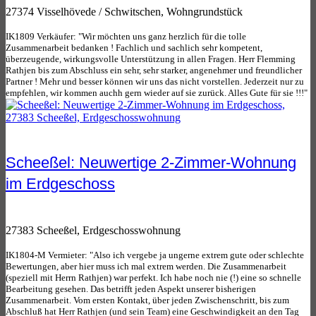
27374 Visselhövede / Schwitschen, Wohngrundstück
IK1809 Verkäufer: "Wir möchten uns ganz herzlich für die tolle
Zusammenarbeit bedanken ! Fachlich und sachlich sehr kompetent,
überzeugende, wirkungsvolle Unterstützung in allen Fragen. Herr Flemming
Rathjen bis zum Abschluss ein sehr, sehr starker, angenehmer und freundlicher
Partner ! Mehr und besser können wir uns das nicht vorstellen. Jederzeit nur zu
empfehlen, wir kommen auchh gern wieder auf sie zurück. Alles Gute für sie !!!"
Scheeßel: Neuwertige 2-Zimmer-Wohnung
im Erdgeschoss
27383 Scheeßel, Erdgeschosswohnung
IK1804-M Vermieter: "Also ich vergebe ja ungerne extrem gute oder schlechte
Bewertungen, aber hier muss ich mal extrem werden. Die Zusammenarbeit
(speziell mit Herrn Rathjen) war perfekt. Ich habe noch nie (!) eine so schnelle
Bearbeitung gesehen. Das betrifft jeden Aspekt unserer bisherigen
Zusammenarbeit. Vom ersten Kontakt, über jeden Zwischenschritt, bis zum
Abschluß hat Herr Rathjen (und sein Team) eine Geschwindigkeit an den Tag